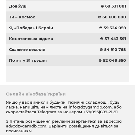
Довбуш
₴ 68 531 881
Ти – Космос
₴ 60 600 000
Я, «Побєда» і Берлін
₴ 59 324 059
Конотопська відьма
₴ 57 443 591
Скажене весілля
₴ 54 910 768
Потяг у 31 грудня
₴ 52 048 550
Онлайн кінобаза України
Якщо у вас виникли будь-які технічні складнощі, будь
ласка, напишіть нам листа на
info@dzygamdb.com
, або
скористайтеся Telegram за номером
+38(096)889-21-91
З питань розміщення реклами звертайтеся за адресою:
ad@dzygamdb.com
. Варіанти розміщення дивіться за
посиланням