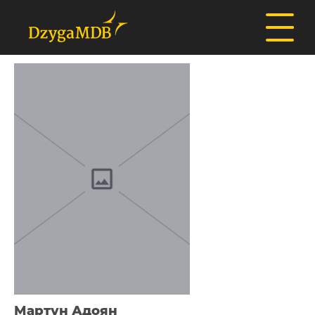
Мартун Адоян