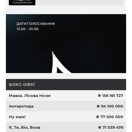
БОКС ОФІС
Мавка. Лісова пісня
₴ 156 161 727
Антарктида
₴ 94 100 000
Ну мам!
₴ 77 500 000
Я, Ти, Він, Вона
₴ 71 039 476