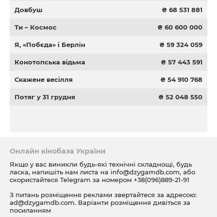
Довбуш
₴ 68 531 881
Ти – Космос
₴ 60 600 000
Я, «Побєда» і Берлін
₴ 59 324 059
Конотопська відьма
₴ 57 443 591
Скажене весілля
₴ 54 910 768
Потяг у 31 грудня
₴ 52 048 550
Онлайн кінобаза України
Якщо у вас виникли будь-які технічні складнощі, будь
ласка, напишіть нам листа на
info@dzygamdb.com
, або
скористайтеся Telegram за номером
+38(096)889-21-91
З питань розміщення реклами звертайтеся за адресою:
ad@dzygamdb.com
. Варіанти розміщення дивіться за
посиланням