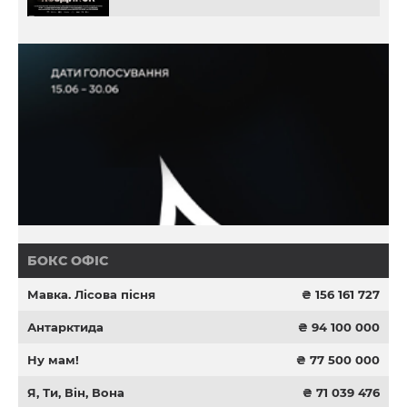
БОКС ОФІС
Мавка. Лісова пісня
₴ 156 161 727
Антарктида
₴ 94 100 000
Ну мам!
₴ 77 500 000
Я, Ти, Він, Вона
₴ 71 039 476