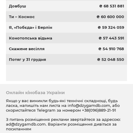
Довбуш
₴ 68 531 881
Ти – Космос
₴ 60 600 000
Я, «Побєда» і Берлін
₴ 59 324 059
Конотопська відьма
₴ 57 443 591
Скажене весілля
₴ 54 910 768
Потяг у 31 грудня
₴ 52 048 550
Онлайн кінобаза України
Якщо у вас виникли будь-які технічні складнощі, будь
ласка, напишіть нам листа на
info@dzygamdb.com
, або
скористайтеся Telegram за номером
+38(096)889-21-91
З питань розміщення реклами звертайтеся за адресою:
ad@dzygamdb.com
. Варіанти розміщення дивіться за
посиланням