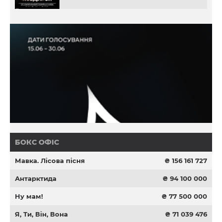
БОКС ОФІС
Мавка. Лісова пісня
₴ 156 161 727
Антарктида
₴ 94 100 000
Ну мам!
₴ 77 500 000
Я, Ти, Він, Вона
₴ 71 039 476