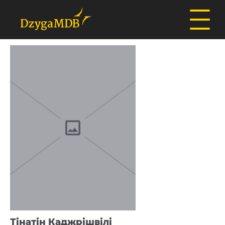
Тінатін Каджрішвілі