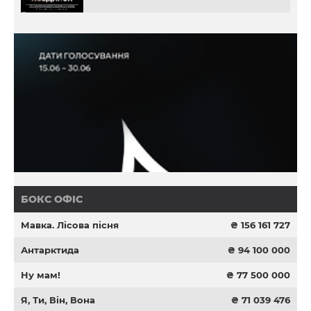
БОКС ОФІС
Мавка. Лісова пісня
₴ 156 161 727
Антарктида
₴ 94 100 000
Ну мам!
₴ 77 500 000
Я, Ти, Він, Вона
₴ 71 039 476