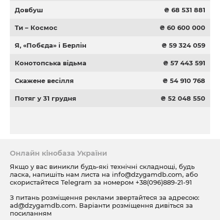
Довбуш
₴ 68 531 881
Ти – Космос
₴ 60 600 000
Я, «Побєда» і Берлін
₴ 59 324 059
Конотопська відьма
₴ 57 443 591
Скажене весілля
₴ 54 910 768
Потяг у 31 грудня
₴ 52 048 550
Онлайн кінобаза України
Якщо у вас виникли будь-які технічні складнощі, будь
ласка, напишіть нам листа на
info@dzygamdb.com
, або
скористайтеся Telegram за номером
+38(096)889-21-91
З питань розміщення реклами звертайтеся за адресою:
ad@dzygamdb.com
. Варіанти розміщення дивіться за
посиланням