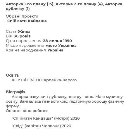
Акторка 1-го плану (15)
Акторка 2-го плану (4)
Акторка
дубляжу (1)
Обрані проекти
Спіймати Кайдаша
Стать
Жінка
Вік
36 років
Дата народження
28 липня 1990
Місце народження
місто Українка
Країна народження
Україна
Освіта
КНУТКіТ ім. І.К.Карпенка-Карого
Біографія
Акторка озвучки і дубляжу, театру і кіно. Маю музичну
освіту. Займалась гімнастикою, підтримую хорошу фізичну
форму.
Останні кіно роботи:
"Спіймати Кайдаша" (Мотря) 2020
"Слід" (капітан Червона) 2020