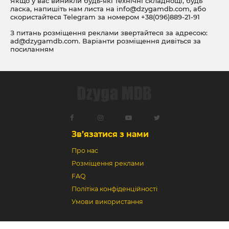
Якщо у вас виникли будь-які технічні складнощі, будь
ласка, напишіть нам листа на
info@dzygamdb.com
, або
скористайтеся Telegram за номером
+38(096)889-21-91
З питань розміщення реклами звертайтеся за адресою:
ad@dzygamdb.com
. Варіанти розміщення дивіться за
посиланням
Зв’язатися з нами
Про нас
Розміщення реклами
FAQ
Політіка конфіденційності
Умови використання