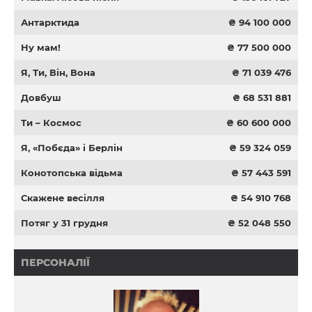
Антарктида
₴ 94 100 000
Ну мам!
₴ 77 500 000
Я, Ти, Він, Вона
₴ 71 039 476
Довбуш
₴ 68 531 881
Ти – Космос
₴ 60 600 000
Я, «Побєда» і Берлін
₴ 59 324 059
Конотопська відьма
₴ 57 443 591
Скажене весілля
₴ 54 910 768
Потяг у 31 грудня
₴ 52 048 550
ПЕРСОНАЛІЇ