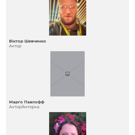
Віктор Шевченко
Актор
Марго Павлофф
Актор/Акторка