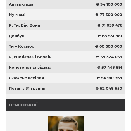
Антарктида
₴ 94 100 000
Ну мам!
₴ 77 500 000
Я, Ти, Він, Вона
₴ 71 039 476
Довбуш
₴ 68 531 881
Ти – Космос
₴ 60 600 000
Я, «Побєда» і Берлін
₴ 59 324 059
Конотопська відьма
₴ 57 443 591
Скажене весілля
₴ 54 910 768
Потяг у 31 грудня
₴ 52 048 550
ПЕРСОНАЛІЇ