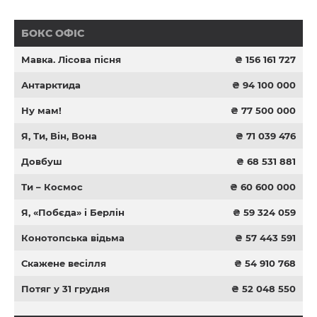
БОКС ОФІС
Мавка. Лісова пісня
₴ 156 161 727
Антарктида
₴ 94 100 000
Ну мам!
₴ 77 500 000
Я, Ти, Він, Вона
₴ 71 039 476
Довбуш
₴ 68 531 881
Ти – Космос
₴ 60 600 000
Я, «Побєда» і Берлін
₴ 59 324 059
Конотопська відьма
₴ 57 443 591
Скажене весілля
₴ 54 910 768
Потяг у 31 грудня
₴ 52 048 550