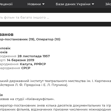
Рецензії
Новини
Бази даних України
Зйо
Іванов
р-постановник (19)
Оператор (10)
оловік
років
ародження
28 листопада 1957
ерті
14 березня 2019
народження
Калуга, РРФСР
 народження
СРСР
ський державний інститут театрального мистецтва ім. І. Карпенк
айстерня Л. Ф. Прядкіна і Е. Л. Плучика).
ія
ював на студії «Київнаукфільм».
ператор-постановник зняв кілька десятків документальних та іг
тражних фільмів, відзначених призами численних міжнародни