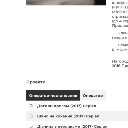
кінофес
МКФ «По
МКФ в С
отримав
(до 4 с
Продак
Член
гільдії 
Помер
(лімфом
Нагоро
2018 Пр
Проекти
Оператор-постановник
Оператор
Догори дриґом (2017) Серіал
Шанс на кохання (2017) Серіал
Дівчина з персиками (2017) Серіал