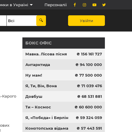
мки в Україні
Персоналії
Увійти
БОКС ОФІС
Мавка. Лісова пісня
₴ 156 161 727
Антарктида
₴ 94 100 000
Ну мам!
₴ 77 500 000
Я, Ти, Він, Вона
₴ 71 039 476
а-Карого
Довбуш
₴ 68 531 881
Ти – Космос
₴ 60 600 000
Я, «Побєда» і Берлін
₴ 59 324 059
рових
Конотопська відьма
₴ 57 443 591
х