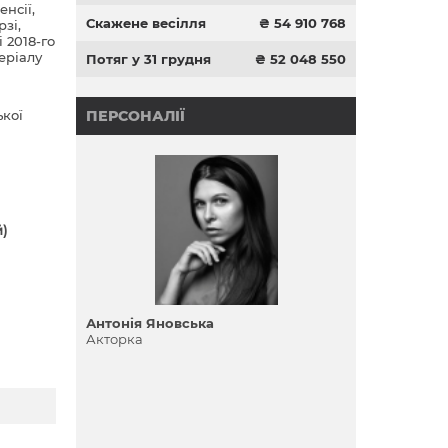
нсії,
Скажене весілля
₴ 54 910 768
зі,
 2018-го
еріалу
Потяг у 31 грудня
₴ 52 048 550
ької
ПЕРСОНАЛІЇ
)
Антонія Яновська
Акторка