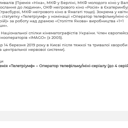
тивалів (Премія «Ніка», МКФ у Берліні, МКФ молодого кіно у Вале
слання до людини», ОКФ неігрового кіно «Росія» в Єкатеринбур
трасбурзі, МКФ неігрового кіно в Ямагаті тощо). Зокрема у квітні
 статуетку «Телетріумф» у номінації «Оператор телефільму/міні-с
ерій)» за роботу над драмою «Століття Якова» виробництва «1+1
шн».
 Національної спілки кінематографістів України. Член європейс
кінооператорів «IMAGO» (з 2005).
 14 березня 2019 року в Києві після тяжкої та тривалої хвороби
а центральної нервової системи).
ди
емія «Телетріумф» – Оператор телефільму/міні-серіалу (до 4 серій