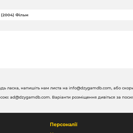
 (2004) Фільм
удь ласка, напишіть нам листа на
info@dzygamdb.com
, або ско
есою:
ad@dzygamdb.com
. Варіанти розміщення дивіться за
поси
Персоналії