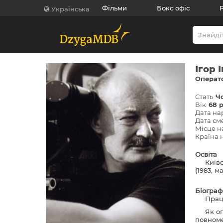
Фільми
Бокс офіс
Українська
Ігор 
Операто
Стать
Ч
Вік
68 
Дата н
Дата см
Місце 
Країна
Освіта
Київ
(1983, м
Біограф
Прац
Як о
повноме