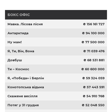
БОКС ОФІС
Мавка. Лісова пісня
₴ 156 161 727
Антарктида
₴ 94 100 000
Ну мам!
₴ 77 500 000
Я, Ти, Він, Вона
₴ 71 039 476
Довбуш
₴ 68 531 881
Ти – Космос
₴ 60 600 000
Я, «Побєда» і Берлін
₴ 59 324 059
Конотопська відьма
₴ 57 443 591
Скажене весілля
₴ 54 910 768
Потяг у 31 грудня
₴ 52 048 550