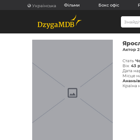
Фільми
Бокс офіс
Українська
Ярос
Актор 2
Стать
Ч
Вік
43 
Дата н
Місце 
Ананьїв
Країна