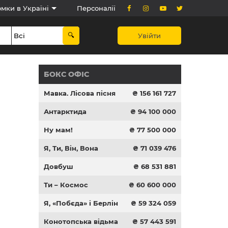
мки в Україні
Персоналії
Увійти
БОКС ОФІС
Мавка. Лісова пісня
₴ 156 161 727
Антарктида
₴ 94 100 000
Ну мам!
₴ 77 500 000
Я, Ти, Він, Вона
₴ 71 039 476
Довбуш
₴ 68 531 881
Ти – Космос
₴ 60 600 000
Я, «Побєда» і Берлін
₴ 59 324 059
Конотопська відьма
₴ 57 443 591