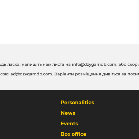
удь ласка, напишіть нам листа на
info@dzygamdb.com
, або ско
есою:
ad@dzygamdb.com
. Варіанти розміщення дивіться за
поси
Personalities
News
Events
Box office