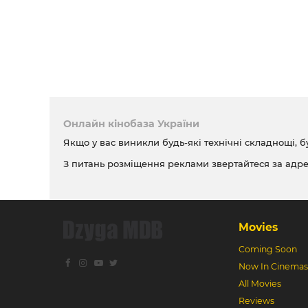
Онлайн кінобаза України
Якщо у вас виникли будь-які технічні складнощі, б
З питань розміщення реклами звертайтеся за адр
Movies
Coming Soon
Now In Cinemas
All Movies
Reviews