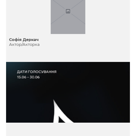
Софія Деркач
Актор/Акторка