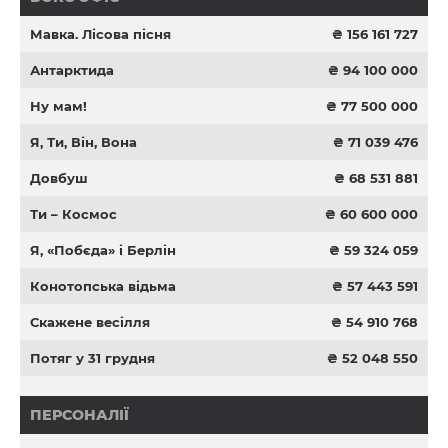
Мавка. Лісова пісня
₴ 156 161 727
Антарктида
₴ 94 100 000
Ну мам!
₴ 77 500 000
Я, Ти, Він, Вона
₴ 71 039 476
Довбуш
₴ 68 531 881
Ти – Космос
₴ 60 600 000
Я, «Побєда» і Берлін
₴ 59 324 059
Конотопська відьма
₴ 57 443 591
Скажене весілля
₴ 54 910 768
Потяг у 31 грудня
₴ 52 048 550
ПЕРСОНАЛІЇ