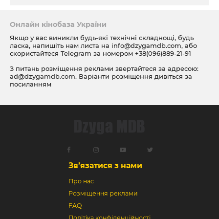
Онлайн кінобаза України
Якщо у вас виникли будь-які технічні складнощі, будь
ласка, напишіть нам листа на
info@dzygamdb.com
, або
скористайтеся Telegram за номером
+38(096)889-21-91
З питань розміщення реклами звертайтеся за адресою:
ad@dzygamdb.com
. Варіанти розміщення дивіться за
посиланням
Зв’язатися з нами
Про нас
Розміщення реклами
FAQ
Політіка конфіденційності