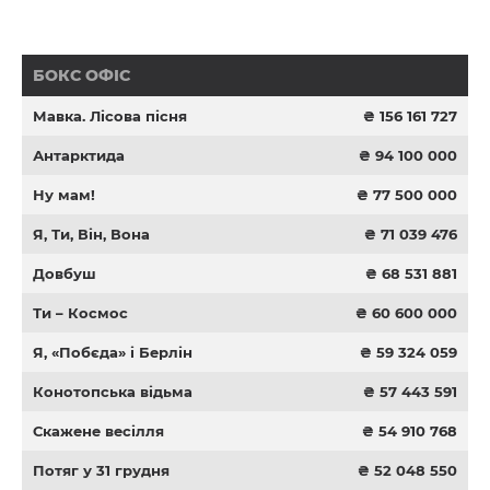
БОКС ОФІС
Мавка. Лісова пісня
₴ 156 161 727
Антарктида
₴ 94 100 000
Ну мам!
₴ 77 500 000
Я, Ти, Він, Вона
₴ 71 039 476
Довбуш
₴ 68 531 881
Ти – Космос
₴ 60 600 000
Я, «Побєда» і Берлін
₴ 59 324 059
Конотопська відьма
₴ 57 443 591
Скажене весілля
₴ 54 910 768
Потяг у 31 грудня
₴ 52 048 550