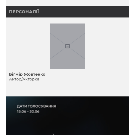
ПЕРСОНАЛІЇ
Біґмір Жовтенко
Актор/Акторка