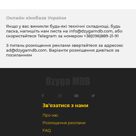
Онлайн кінобаза України
Якщо у вас виникли будь-які технічні складнощі, будь
ласка, напишіть нам листа на
info@dzygamdb.com
, або
скористайтеся Telegram за номером
+38(096)889-21-91
З питань розміщення реклами звертайтеся за адресою:
ad@dzygamdb.com
. Варіанти розміщення дивіться за
посиланням
Зв’язатися з нами
Про нас
Розміщення реклами
FAQ