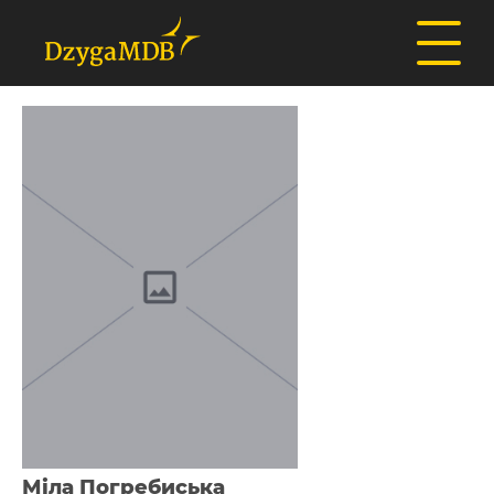
Міла Погребиська