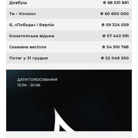
Довбуш
₴ 68 531 881
Ти – Космос
₴ 60 600 000
Я, «Побєда» і Берлін
₴ 59 324 059
Конотопська відьма
₴ 57 443 591
Скажене весілля
₴ 54 910 768
Потяг у 31 грудня
₴ 52 048 550