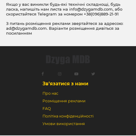
Якщо у вас виникли будь-які технічні складнощі, будь
ласка, напишіть нам листа на
info@dzygamdb.com
, або
скористайтеся Telegram за номером
+38(096)889-21-91
З питань розміщення реклами звертайтеся за адресою:
ad@dzygamdb.com
. Варіанти розміщення дивіться за
посиланням
Зв’язатися з нами
Про нас
Розміщення реклами
FAQ
Політіка конфіденційності
Умови використання