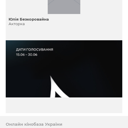
Юлія Безкоровайна
Акторка
Онлайн кінобаза України