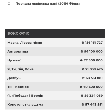
Порядна львівська пані (2019) Фільм
БОКС ОФІС
Мавка. Лісова пісня
₴ 156 161 727
Антарктида
₴ 94 100 000
Ну мам!
₴ 77 500 000
Я, Ти, Він, Вона
₴ 71 039 476
Довбуш
₴ 68 531 881
Ти – Космос
₴ 60 600 000
Я, «Побєда» і Берлін
₴ 59 324 059
Конотопська відьма
₴ 57 443 591