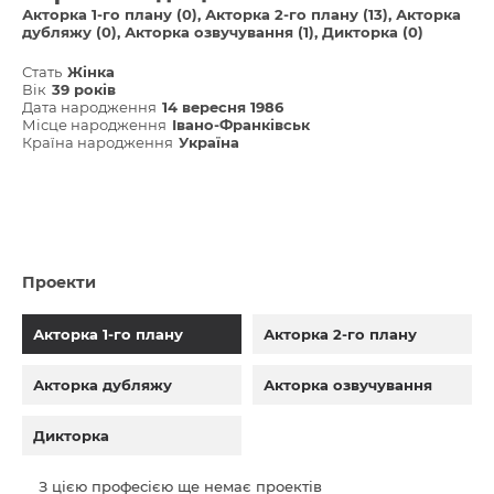
Акторка 1-го плану (0)
Акторка 2-го плану (13)
Акторка
дубляжу (0)
Акторка озвучування (1)
Дикторка (0)
Стать
Жінка
Вік
39 років
Дата народження
14 вересня 1986
Місце народження
Івано-Франківськ
Країна народження
Україна
Проекти
Акторка 1-го плану
Акторка 2-го плану
Акторка дубляжу
Акторка озвучування
Дикторка
З цією професією ще немає проектів