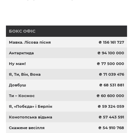
БОКС ОФІС
Мавка. Лісова пісня
₴ 156 161 727
Антарктида
₴ 94 100 000
Ну мам!
₴ 77 500 000
Я, Ти, Він, Вона
₴ 71 039 476
Довбуш
₴ 68 531 881
Ти – Космос
₴ 60 600 000
Я, «Побєда» і Берлін
₴ 59 324 059
Конотопська відьма
₴ 57 443 591
Скажене весілля
₴ 54 910 768