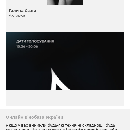
Галина Свята
Акторка
Онлайн кінобаза України
Якщо у вас виникли будь-які технічні складнощі, будь
ласка, напишіть нам листа на
info@dzygamdb.com
, або