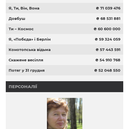
Я, Ти, Він, Вона
₴ 71 039 476
Довбуш
₴ 68 531 881
Ти – Космос
₴ 60 600 000
Я, «Побєда» і Берлін
₴ 59 324 059
Конотопська відьма
₴ 57 443 591
Скажене весілля
₴ 54 910 768
Потяг у 31 грудня
₴ 52 048 550
ПЕРСОНАЛІЇ