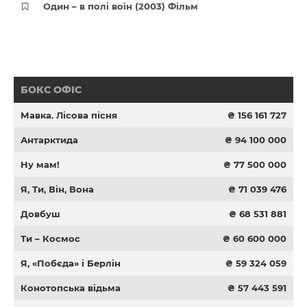
Один – в полі воїн (2003) Фільм
БОКС ОФІС
Мавка. Лісова пісня
₴ 156 161 727
Антарктида
₴ 94 100 000
Ну мам!
₴ 77 500 000
Я, Ти, Він, Вона
₴ 71 039 476
Довбуш
₴ 68 531 881
Ти – Космос
₴ 60 600 000
Я, «Побєда» і Берлін
₴ 59 324 059
Конотопська відьма
₴ 57 443 591