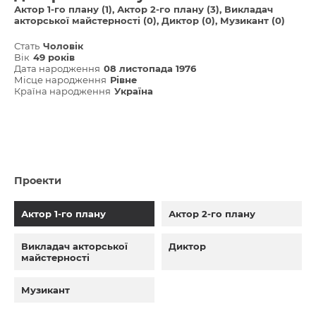
Актор 1-го плану (1)
Актор 2-го плану (3)
Викладач
акторської майстерності (0)
Диктор (0)
Музикант (0)
Стать
Чоловік
Вік
49 років
Дата народження
08 листопада 1976
Місце народження
Рівне
Країна народження
Україна
Проекти
Актор 1-го плану
Актор 2-го плану
Викладач акторської
Диктор
майстерності
Музикант