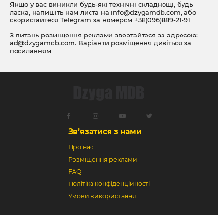
Якщо у вас виникли будь-які технічні складнощі, будь
ласка, напишіть нам листа на
info@dzygamdb.com
, або
скористайтеся Telegram за номером
+38(096)889-21-91
З питань розміщення реклами звертайтеся за адресою:
ad@dzygamdb.com
. Варіанти розміщення дивіться за
посиланням
Зв’язатися з нами
Про нас
Розміщення реклами
FAQ
Політіка конфіденційності
Умови використання