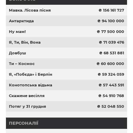
Мавка. Лісова пісня
₴ 156 161 727
Антарктида
₴ 94 100 000
Ну мам!
₴ 77 500 000
Я, Ти, Він, Вона
₴ 71 039 476
Довбуш
₴ 68 531 881
Ти – Космос
₴ 60 600 000
Я, «Побєда» і Берлін
₴ 59 324 059
Конотопська відьма
₴ 57 443 591
Скажене весілля
₴ 54 910 768
Потяг у 31 грудня
₴ 52 048 550
ПЕРСОНАЛІЇ