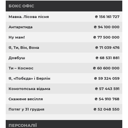
БОКС ОФІС
Мавка. Лісова пісня
₴ 156 161 727
Антарктида
₴ 94 100 000
Ну мам!
₴ 77 500 000
Я, Ти, Він, Вона
₴ 71 039 476
Довбуш
₴ 68 531 881
Ти – Космос
₴ 60 600 000
Я, «Побєда» і Берлін
₴ 59 324 059
Конотопська відьма
₴ 57 443 591
Скажене весілля
₴ 54 910 768
Потяг у 31 грудня
₴ 52 048 550
ПЕРСОНАЛІЇ