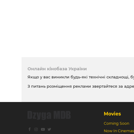
Онлайн кінобаза України
Якщо у вас виникли будь-які технічні складнощі, б
З питань розміщення реклами звертайтеся за адр
Movies
Coming Soon
Now In Cinemas