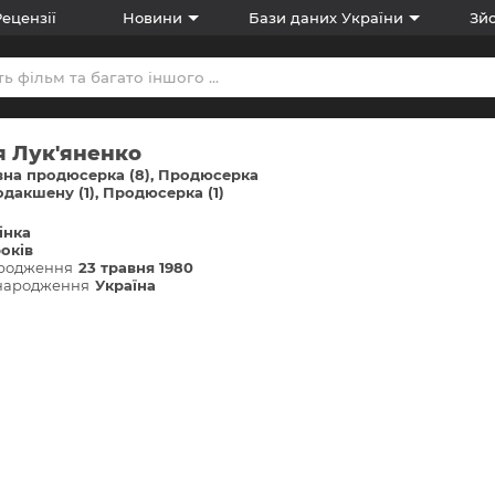
Рецензії
Новини
Бази даних України
Зйо
я Лук'яненко
на продюсерка (8)
Продюсерка
дакшену (1)
Продюсерка (1)
інка
років
ародження
23 травня 1980
 народження
Україна