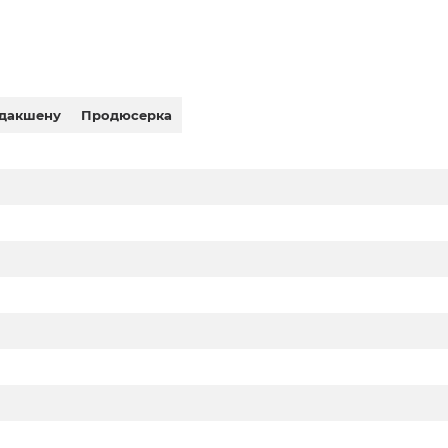
дакшену
Продюсерка