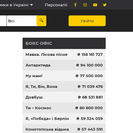
мки в Україні
Персоналії
Увійти
БОКС ОФІС
Мавка. Лісова пісня
₴ 156 161 727
Антарктида
₴ 94 100 000
Ну мам!
₴ 77 500 000
Я, Ти, Він, Вона
₴ 71 039 476
Довбуш
₴ 68 531 881
Ти – Космос
₴ 60 600 000
Я, «Побєда» і Берлін
₴ 59 324 059
Конотопська відьма
₴ 57 443 591