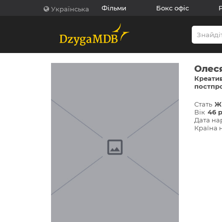
Фільми
Бокс офіс
Українська
Олес
Креатив
постпро
Стать
Ж
Вік
46 
Дата н
Країна