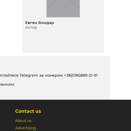
Євген Бондар
Актор
ристайтеся Telegram за номером
+38(096)889-21-91
ланням
Contact us
About us
Advertising