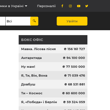
мки в Україні
Персоналії
Увійти
БОКС ОФІС
Мавка. Лісова пісня
₴ 156 161 727
Антарктида
₴ 94 100 000
Ну мам!
₴ 77 500 000
Я, Ти, Він, Вона
₴ 71 039 476
Довбуш
₴ 68 531 881
Ти – Космос
₴ 60 600 000
Я, «Побєда» і Берлін
₴ 59 324 059