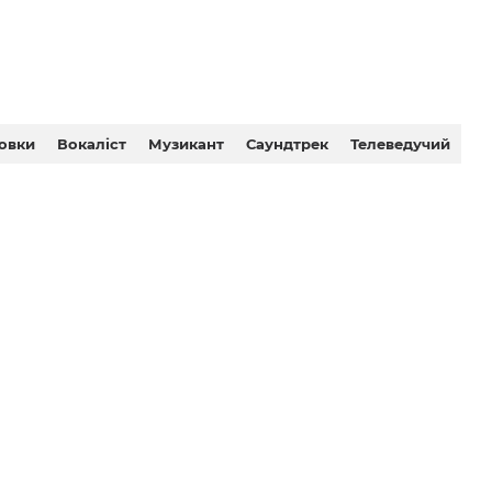
овки
Вокаліст
Музикант
Саундтрек
Телеведучий