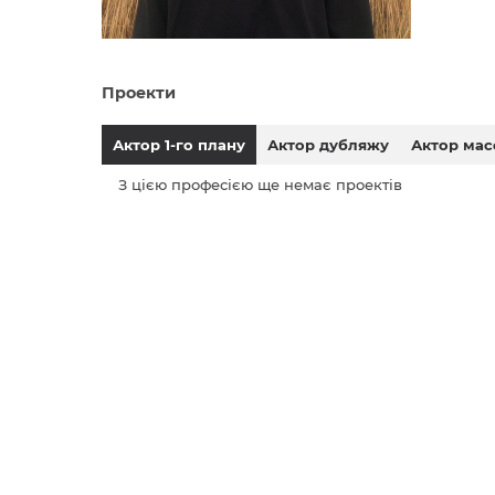
Проекти
Актор 1-го плану
Актор дубляжу
Актор мас
З цією професією ще немає проектів