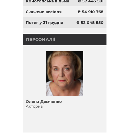
Конотопська відьма
₴ 57 443 591
Скажене весілля
₴ 54 910 768
Потяг у 31 грудня
₴ 52 048 550
ПЕРСОНАЛІЇ
Олена Демченко
Акторка