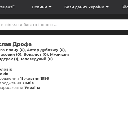
Рецензії
Новини
Бази даних України
Зйо
слав Дрофа
-го плану (0)
Актор дубляжу (0)
асовки (0)
Вокаліст (0)
Музикант
дтрек (1)
Телеведучий (0)
оловік
оків
ародження
11 жовтня 1998
народження
Львів
 народження
Україна