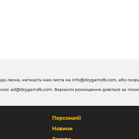
удь ласка, напишіть нам листа на
info@dzygamdb.com
, або ско
есою:
ad@dzygamdb.com
. Варіанти розміщення дивіться за
поси
Персоналії
Новини