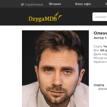
Фільми
Бокс офіс
Українська
Олек
Актор 1-
Стать
Ч
Вік
40 
Дата н
Місце 
Країна
Освіта
КНУК