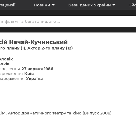
Рецензії
Новини
Бази даних України
Зйо
сій Нечай-Кучинський
го плану (1)
Актор 2-го плану (12)
оловік
років
ародження
27 червня 1986
народження
Київ
 народження
Україна
іМ, Актор драматичного театру та кіно (Випуск 2008)