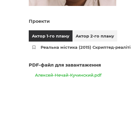
Проекти
Актор 1-го плану
Актор 2-го плану
Реальна містика (2015) Скриптед-реаліті
PDF-файл для завантаження
Алексей-Нечай-Кучинский.pdf