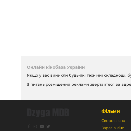
Онлайн кінобаза України
Якщо у вас виникли будь-які технічні складнощі, б
З питань розміщення реклами звертайтеся за адр
Фільми
Скоро в кіно
Зараз в кіно