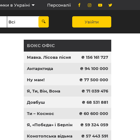
мки в Україні
Персоналії
Увійти
БОКС ОФІС
Мавка. Лісова пісня
₴ 156 161 727
Антарктида
₴ 94 100 000
Ну мам!
₴ 77 500 000
Я, Ти, Він, Вона
₴ 71 039 476
Довбуш
₴ 68 531 881
Ти – Космос
₴ 60 600 000
Я, «Побєда» і Берлін
₴ 59 324 059
Конотопська відьма
₴ 57 443 591