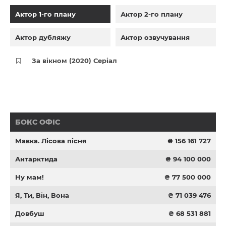
Актор 1-го плану
Актор 2-го плану
Актор дубляжу
Актор озвучування
За вікном (2020) Серіал
БОКС ОФІС
Мавка. Лісова пісня
₴ 156 161 727
Антарктида
₴ 94 100 000
Ну мам!
₴ 77 500 000
Я, Ти, Він, Вона
₴ 71 039 476
Довбуш
₴ 68 531 881