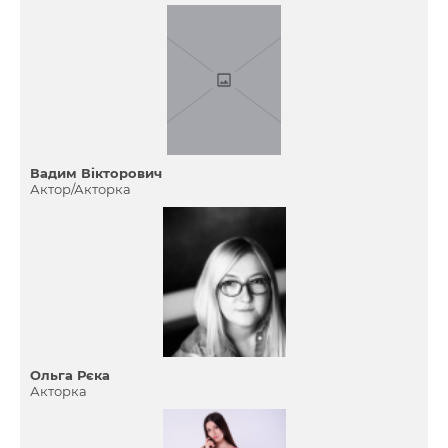
Вадим Вікторович
Актор/Акторка
Ольга Рєка
Акторка