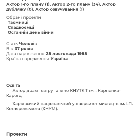
Актор 1-го плану (1)
Актор 2-го плану (34)
Актор
дубляжу (0)
Актор озвучування (1)
Обрані проекти
Таємниці
Спадкоємці
Останній день війни
Стать
Чоловік
Вік
37 років
Дата народження
28 листопада 1988
Країна народження
Україна
Освіта
Актор драм театру та кіно КНУТКіТ ім.І. Карпенка-
Карого;
Харківський національний університет мистецтв ім. І.П.
Котляревського (ХНУМ).
Проекти