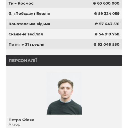
Ти – Космос
₴ 60 600 000
Я, «Побєда» і Берлін
₴ 59 324 059
Конотопська відьма
₴ 57 443 591
Скажене весілля
₴ 54 910 768
Потяг у 31 грудня
₴ 52 048 550
ПЕРСОНАЛІЇ
Петро Філяк
Актор