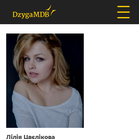
Лілія Цвєлікова