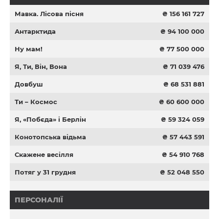
Мавка. Лісова пісня
₴ 156 161 727
Антарктида
₴ 94 100 000
Ну мам!
₴ 77 500 000
Я, Ти, Він, Вона
₴ 71 039 476
Довбуш
₴ 68 531 881
Ти – Космос
₴ 60 600 000
Я, «Побєда» і Берлін
₴ 59 324 059
Конотопська відьма
₴ 57 443 591
Скажене весілля
₴ 54 910 768
Потяг у 31 грудня
₴ 52 048 550
ПЕРСОНАЛІЇ