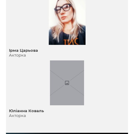
Ірма Царьова
Акторка
Юліанна Коваль
Акторка