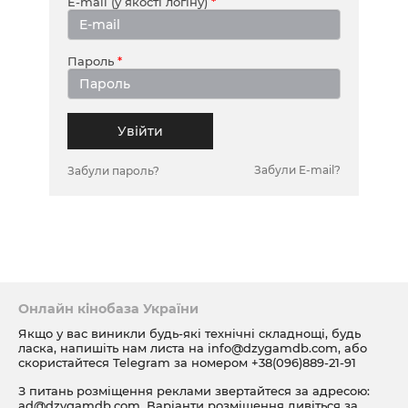
E-mail (у якості логіну)
Пароль
Увійти
Забули E-mail?
Забули пароль?
Онлайн кінобаза України
Якщо у вас виникли будь-які технічні складнощі, будь
ласка, напишіть нам листа на
info@dzygamdb.com
, або
скористайтеся Telegram за номером
+38(096)889-21-91
З питань розміщення реклами звертайтеся за адресою:
ad@dzygamdb.com
. Варіанти розміщення дивіться за