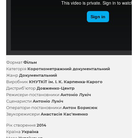
Формат
Фільм
Категорія
Короткометражний документальний
Жанр
Документальний
Виробник
КНУТКіТ ім. І. К. Карпенка-Карого
Дистриб’ютор
Довженко-Центр
Режисери-постановники
Антоніо Лукіч
Сценаристи
Антоніо Лукіч
Оператори-постановники
Антон Борисюк
Звукорежисери
Анастасія Кас'яненко
Рік створення
2014
Країна
Україна
Мова
Українська