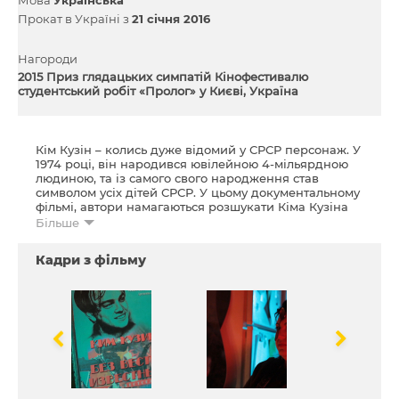
Прокат в Україні з
21 січня 2016
Нагороди
2015 Приз глядацьких симпатій Кінофестивалю
студентський робіт «Пролог» у Києві, Україна
Кім Кузін – колись дуже відомий у СРСР персонаж. У
1974 році, він народився ювілейною 4-мільярдною
людиною, та із самого свого народження став
символом усіх дітей СРСР. У цьому документальному
фільмі, автори намагаються розшукати Кіма Кузіна
сьогодні, та взяти у нього історичне інтерв’ю.
Більше
Фільм входить до кіноальманаху короткометражних
Кадри з фільму
фільмів
Українська нова хвиля 4
.