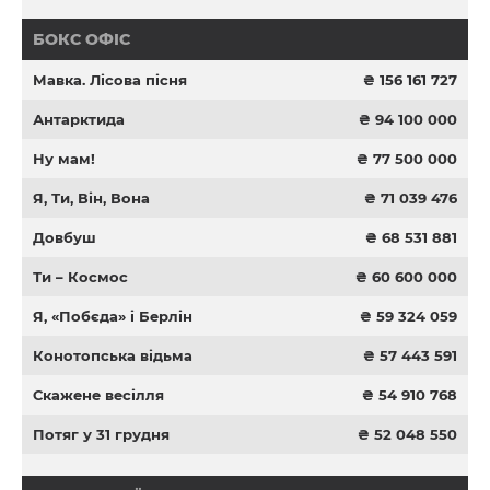
БОКС ОФІС
Мавка. Лісова пісня
₴ 156 161 727
Антарктида
₴ 94 100 000
Ну мам!
₴ 77 500 000
Я, Ти, Він, Вона
₴ 71 039 476
Довбуш
₴ 68 531 881
Ти – Космос
₴ 60 600 000
Я, «Побєда» і Берлін
₴ 59 324 059
Конотопська відьма
₴ 57 443 591
Скажене весілля
₴ 54 910 768
Потяг у 31 грудня
₴ 52 048 550