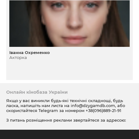
Іванна Охременко
Акторка
Онлайн кінобаза України
Якщо у вас виникли будь-які технічні складнощі, будь
ласка, напишіть нам листа на
info@dzygamdb.com
, або
скористайтеся Telegram за номером
+38(096)889-21-91
З питань розміщення реклами звертайтеся за адресою:
ad@dzygamdb.com
. Варіанти розміщення дивіться за
посиланням