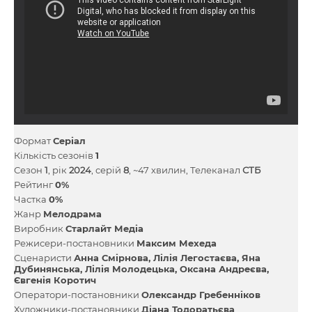
Формат
Серіал
Кількість сезонів
1
Сезон
1
, рік
2024
, серій
8
, ~47 хвилин, Телеканал
СТБ
Рейтинг
0%
Частка
0%
Жанр
Мелодрама
Виробник
Старлайт Медіа
Режисери-постановники
Максим Мехеда
Сценаристи
Анна Смірнова
Лілія Легостаєва
Яна
Дубинянська
Лілія Молодецька
Оксана Андреєва
Євгенія Коротич
Оператори-постановники
Олександр Гребенніков
Художники-постановники
Діана Тодоратьєва