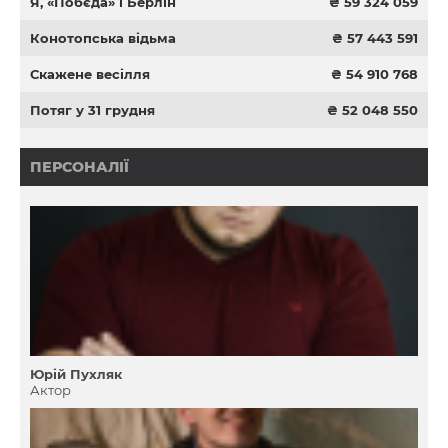
Я, «Побєда» і Берлін
₴ 59 324 059
Конотопська відьма
₴ 57 443 591
Скажене весілля
₴ 54 910 768
Потяг у 31 грудня
₴ 52 048 550
ПЕРСОНАЛІЇ
Юрій Пухляк
Актор