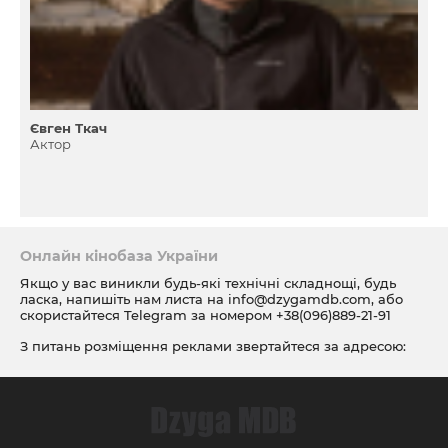
Євген Ткач
Актор
Онлайн кінобаза України
Якщо у вас виникли будь-які технічні складнощі, будь
ласка, напишіть нам листа на
info@dzygamdb.com
, або
скористайтеся Telegram за номером
+38(096)889-21-91
З питань розміщення реклами звертайтеся за адресою:
ad@dzygamdb.com
. Варіанти розміщення дивіться за
посиланням