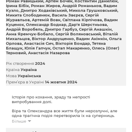
Роман Равицький
Артем Бочек
Костянтин Данилюк
Ірина Бібік
Роман Жиров
Андрій Романьков
Вадим
Кузло
Дмитро Ходаківський
Микола Грушковський
Микита Слободенюк
Василь Звєрєв
Сергій
Журавльов
Артемій Вовк
Світлана Кірпічова
Вадим
Куценок
Олександр Боднар
Дар'я Шерстньова
Андрій Воробель
Дмитро Гарбуз
Сергій Анашкін
Анна Яремчук-Бобало
Сергій Воляновський
Вiталiй
Михальцов
Віктор Андрущенко
Вадим Акімкін
Ольга
Орлова
Анастасія Сич
Вікторія Бондар
Тетяна
Блащук
Юлія Гапчук
Остап Макаренко
Олесь (Олег)
Терновий
Анастасія Назарова
Рік створення
2024
Країна
Україна
Мова
Українська
Прем’єра в Україні
14 жовтня 2024
Історія про кохання, зраду та непрості
випробування долі.
Віра та Олександра все життя були нерозлучні, але
одна трагічна подія перетворила їх на суперниць.
Любов і біль, відданість і помста — кожна з них
Більше
обирає свій шлях, не знаючи, куди він приведе. На
них чекають важкі випробування, які назавжди