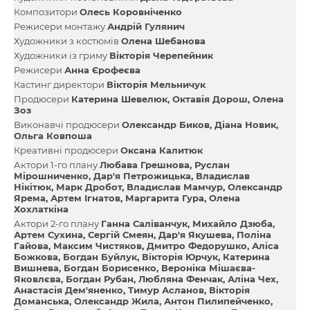
Композитори
Олесь Коровніченко
Режисери монтажу
Андрій Гулянич
Художники з костюмів
Олена Шебанова
Художники із гриму
Вікторія Черепейник
Режисери
Анна Єрофеєва
Кастинг директори
Вікторія Мельничук
Продюсери
Катерина Шевелюк
Октавія Дорош
Олена
Зоз
Виконавчі продюсери
Олександр Биков
Діана Новик
Ольга Ковпоша
Креативні продюсери
Оксана Калитюк
Актори 1-го плану
Любава Грешнова
Руслан
Мірошниченко
Дар'я Петрожицька
Владислав
Нікітюк
Марк Дробот
Владислав Мамчур
Олександр
Ярема
Артем Ігнатов
Маргарита Гура
Олена
Хохлаткіна
Актори 2-го плану
Ганна Саліванчук
Михайло Дзюба
Артем Сухина
Сергій Смеян
Дар'я Якушева
Поліна
Гайова
Максим Чистяков
Дмитро Федорушко
Аліса
Божкова
Богдан Буйлук
Вікторія Юрчук
Катерина
Вишнева
Богдан Борисенко
Вероніка Мішаєва-
Яковлєва
Богдан Рубан
Любляна Фенчак
Аліна Чех
Анастасія Дем'яненко
Тимур Асланов
Вікторія
Доманська
Олександр Жила
Антон Пилипейченко