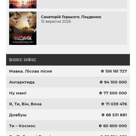
Санаторій Горького. Поєдинок
10 вересня 2026
БОКС ОФІС
Мавка. Лісова пісня
₴ 156 161 727
Антарктида
₴ 94 100 000
Ну мам!
₴ 77 500 000
Я, Ти, Він, Вона
₴ 71 039 476
Довбуш
₴ 68 531 881
Ти – Космос
₴ 60 600 000