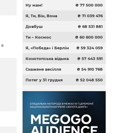
Ну мам!
₴ 77 500 000
Я, Ти, Він, Вона
₴ 71 039 476
Довбуш
₴ 68 531 881
Ти – Космос
₴ 60 600 000
 в
Я, «Побєда» і Берлін
₴ 59 324 059
на
Конотопська відьма
₴ 57 443 591
Скажене весілля
₴ 54 910 768
Потяг у 31 грудня
₴ 52 048 550
а.
ків.
. Але