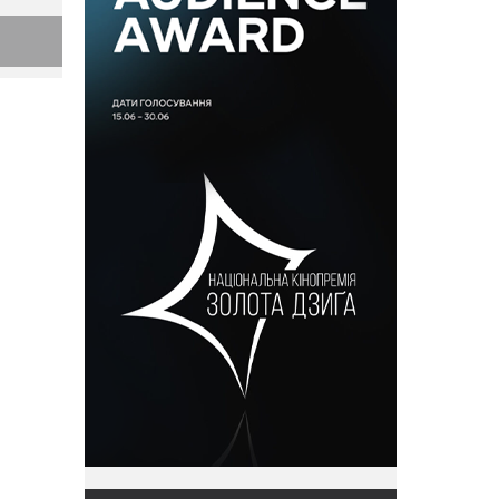
р
істає
м-
 де
ула