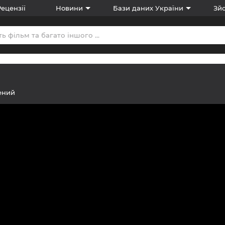
Рецензії
Новини
Бази даних України
Зйо
ений