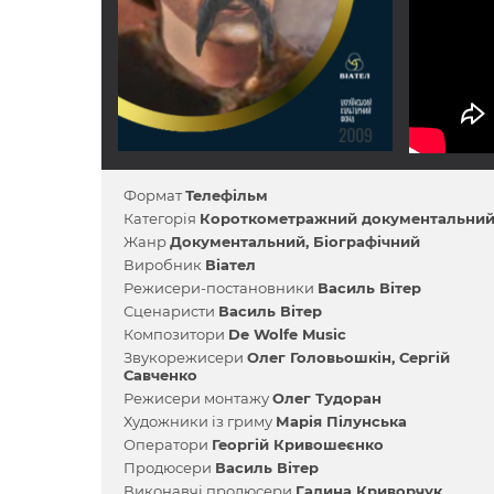
Формат
Телефільм
Категорія
Короткометражний документальни
Жанр
Документальний
Біографічний
Виробник
Віател
Режисери-постановники
Василь Вітер
Сценаристи
Василь Вітер
Композитори
De Wolfe Music
Звукорежисери
Олег Головьошкін
Сергій
Савченко
Режисери монтажу
Олег Тудоран
Художники із гриму
Марія Пілунська
Оператори
Георгій Кривошеєнко
Продюсери
Василь Вітер
Виконавчі продюсери
Галина Криворчук