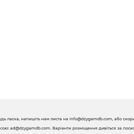
таренко знову виїхала з чигиринського маєтку Богдана.
д Берестечком він прогрє. Гелену стратив син Богдана Тиміш за 
 Він одружується з Ганною Золотаренко, і женить син Тимоша 
не у битві під Сучавою. Виснажений у війні, Богдан підписує
зусилля Богдана Хмельницького зберегти незалежність України
удь ласка, напишіть нам листа на
info@dzygamdb.com
, або ско
есою:
ad@dzygamdb.com
. Варіанти розміщення дивіться за
поси