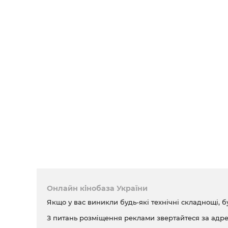
Хмельницький узяв шлюб із Геленою. Ганна Золо
Хмельницький збирається на війну, але битву пі
подружню зраду.
Частина 10
Хмельницький облаштовує державність України.
дочці молдавського господаря Лупула. Тиміш ги
Переяславський договір з Московією. Останні 
відбуваються уже перед його смертю.
Онлайн кінобаза України
Якщо у вас виникли будь-які технічні складнощі, б
З питань розміщення реклами звертайтеся за адр