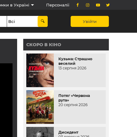
мки в Україні
Персоналії
Увійти
СКОРО В КІНО
Кузьма: Страшно
веселий
13 серпня 2026
Потяг «Червона
рута»
20 серпня 2026
Дисидент
03 вересня 2026