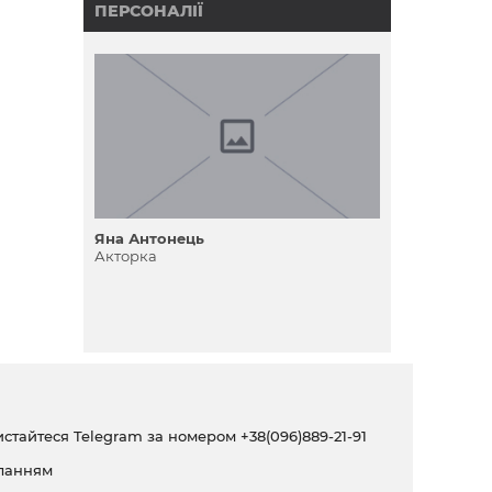
ПЕРСОНАЛІЇ
її
на
Яна Антонець
Акторка
ристайтеся Telegram за номером
+38(096)889-21-91
ланням