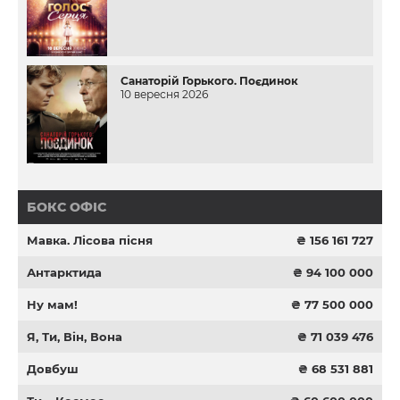
Санаторій Горького. Поєдинок
10 вересня 2026
БОКС ОФІС
Мавка. Лісова пісня
₴ 156 161 727
Антарктида
₴ 94 100 000
Ну мам!
₴ 77 500 000
Я, Ти, Він, Вона
₴ 71 039 476
Довбуш
₴ 68 531 881