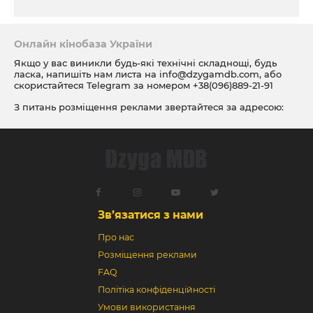
Онлайн кінобаза України
Якщо у вас виникли будь-які технічні складнощі, будь
ласка, напишіть нам листа на
info@dzygamdb.com
, або
скористайтеся Telegram за номером
+38(096)889-21-91
З питань розміщення реклами звертайтеся за адресою:
ad@dzygamdb.com
. Варіанти розміщення дивіться за
посиланням
Зв’язатися з нами
Про нас
Розміщення реклами
FAQ
Політіка конфіденційності
Умови використання