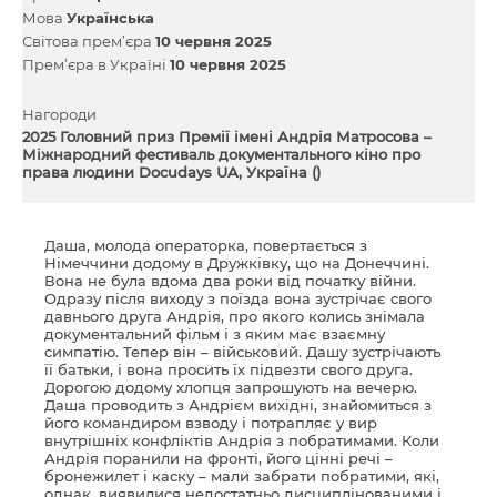
Мова
Українська
Світова прем’єра
10 червня 2025
Прем’єра в Україні
10 червня 2025
Нагороди
2025 Головний приз Премії імені Андрія Матросова –
Міжнародний фестиваль документального кіно про
права людини Docudays UA, Україна ()
Даша, молода операторка, повертається з
Німеччини додому в Дружківку, що на Донеччині.
Вона не була вдома два роки від початку війни.
Одразу після виходу з поїзда вона зустрічає свого
давнього друга Андрія, про якого колись знімала
документальний фільм і з яким має взаємну
симпатію. Тепер він – військовий. Дашу зустрічають
її батьки, і вона просить їх підвезти свого друга.
Дорогою додому хлопця запрошують на вечерю.
Даша проводить з Андрієм вихідні, знайомиться з
його командиром взводу і потрапляє у вир
внутрішніх конфліктів Андрія з побратимами. Коли
Андрія поранили на фронті, його цінні речі –
бронежилет і каску – мали забрати побратими, які,
однак, виявилися недостатньо дисциплінованими і