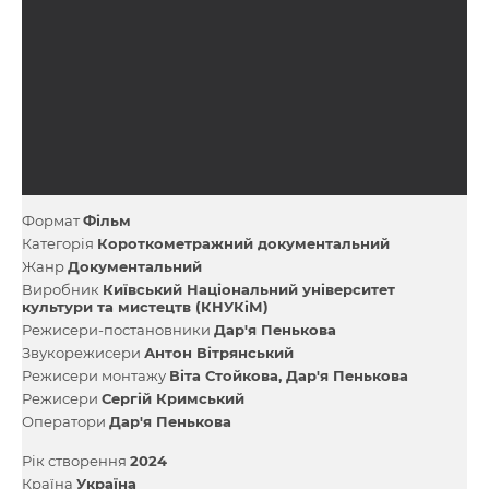
Формат
Фільм
Категорія
Короткометражний документальний
Жанр
Документальний
Виробник
Київський Національний університет
культури та мистецтв (КНУКіМ)
Режисери-постановники
Дар'я Пенькова
Звукорежисери
Антон Вітрянський
Режисери монтажу
Віта Стойкова
Дар'я Пенькова
Режисери
Сергій Кримський
Оператори
Дар'я Пенькова
Рік створення
2024
Країна
Україна