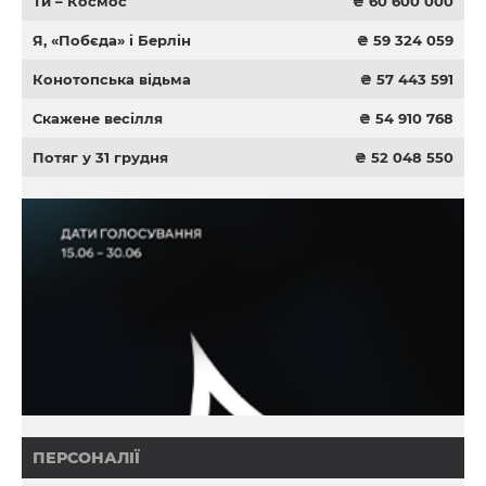
Ти – Космос
₴ 60 600 000
Я, «Побєда» і Берлін
₴ 59 324 059
Конотопська відьма
₴ 57 443 591
Скажене весілля
₴ 54 910 768
Потяг у 31 грудня
₴ 52 048 550
ПЕРСОНАЛІЇ