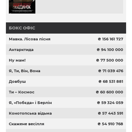
БОКС ОФІС
Мавка. Лісова пісня
₴ 156 161 727
Антарктида
₴ 94 100 000
Ну мам!
₴ 77 500 000
Я, Ти, Він, Вона
₴ 71 039 476
Довбуш
₴ 68 531 881
Ти – Космос
₴ 60 600 000
Я, «Побєда» і Берлін
₴ 59 324 059
Конотопська відьма
₴ 57 443 591
Скажене весілля
₴ 54 910 768