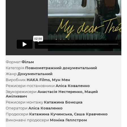
Формат
Фільм
Категорія
Повнометражний документальний
Жанр
Документальний
Виробник
HAKA Films
Мун Мен
Режисери-постановники
Аліса Коваленко
Звукорежисери
Анастасія Нестеренко
Мацей
Амілкевич
Режисери монтажу
Катажина Бонєцка
Оператори
Аліса Коваленко
Продюсери
Катажина Кучинська
Саша Кравченко
Виконавчі продюсери
Моніка Геллстром