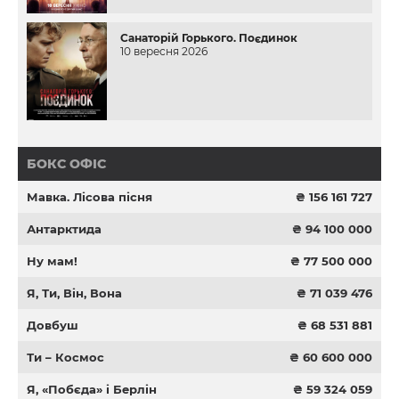
Санаторій Горького. Поєдинок
10 вересня 2026
БОКС ОФІС
Мавка. Лісова пісня
₴ 156 161 727
Антарктида
₴ 94 100 000
Ну мам!
₴ 77 500 000
Я, Ти, Він, Вона
₴ 71 039 476
Довбуш
₴ 68 531 881
Ти – Космос
₴ 60 600 000
Я, «Побєда» і Берлін
₴ 59 324 059