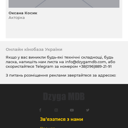
Оксана Косик
Акторка
Онлайн кінобаза України
Якщо у вас виникли будь-які технічні складнощі, будь
ласка, напишіть нам листа на
info@dzygamdb.com
, або
скористайтеся Telegram за номером
+38(096)889-21-91
З питань розміщення реклами звертайтеся за адресою:
ad@dzygamdb.com
. Варіанти розміщення дивіться за
посиланням
Зв’язатися з нами