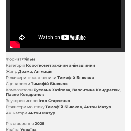
Формат
Фільм
Категорія
Короткометражний анімаційний
Жанр
Драма
Анімація
Режисери-постановники
Тимофій Бінюков
Сценаристи
Тимофій Бінюков
Композитори
Руслана Хазіпова
Валентина Кондратюк
Павло Кондратюк
Звукорежисери
Ігор Старченко
Режисери монтажу
Тимофій Бінюков
Антон Мазур
Аніматори
Антон Мазур
Рік створення
2025
Країна
Україна