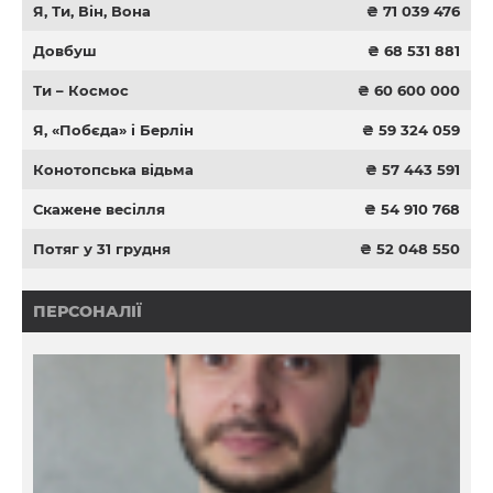
Я, Ти, Він, Вона
₴ 71 039 476
Довбуш
₴ 68 531 881
Ти – Космос
₴ 60 600 000
Я, «Побєда» і Берлін
₴ 59 324 059
Конотопська відьма
₴ 57 443 591
Скажене весілля
₴ 54 910 768
Потяг у 31 грудня
₴ 52 048 550
ПЕРСОНАЛІЇ