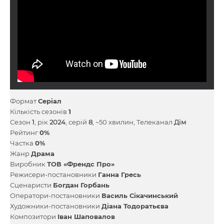
Формат
Серіал
Кількість сезонів
1
Сезон
1
, рік
2024
, серій
8
, ~50 хвилин, Телеканал
Дім
Рейтинг
0%
Частка
0%
Жанр
Драма
Виробник
ТОВ «Френдс Про»
Режисери-постановники
Ганна Гресь
Сценаристи
Богдан Горбань
Оператори-постановники
Василь Сікачинський
Художники-постановники
Діана Тодоратьєва
Композитори
Іван Шаповалов