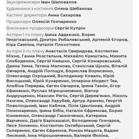
Звукорежисери
Іван Шаповалов
Художники з костюмів
Олена Шебанова
Кастинг директори
Анна Сахарова
Продюсери
Олексій Гончаренко
Виконавчі продюсери
Сергій Купрін
Актори 1-го плану
Ірина Авдєєнко
Борис
Георгієвський
Дмитро Рибалевський
Артемій Єгоров
Кіра Саяпіна
Наталія Плохотнюк
Актори 2-го плану
Анастасія Свиридова
Костянтин
Міхно
Ганна Розстальна
Михайло Кришталь
Микита
Слободенюк
Сергій Кияшко
Сергій Комаровський
Даяна Зима
Тетяна Малкова
Станіслав Щокін
Віталій
Овчаров
Андрій Поліщук
Борислав Борисенко
Олександр Охріцький
Володимир Коваль
Юрій
Висоцький
Юрій Кухаренко
Ілларіон-Модест Теа
Альбіна Перерва
Євген Овчаров
Ірина Тамім
Єгор
Єфименко
Руслан Мірошниченко
Віктор
Андрущенко
Максим Рягін
Сергій Дерев'янко
Ніколь
Нємчик
Олександр Зарубей
Артур Арамян
Георгій
Поволоцький
Іван Каблов
Лілія Цвєлікова
Андрій
Пономаренко
Ірина Бібік
Наталія Єфремова
Борис
Книженко
Олександр Ганноченко
Катерина
Варченко
Дар'я Баріхашвілі
Володимир Гончаров
Леся Зінченко
Костянтин Октябрський
Сергій
Скляренко
Євген Єфремов
Роман Мацюта
Вадим
Лисяний
Інна Мірошниченко
Валерія Фокіна