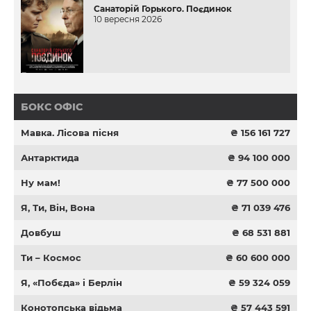
Санаторій Горького. Поєдинок
10 вересня 2026
БОКС ОФІС
Мавка. Лісова пісня
₴ 156 161 727
Антарктида
₴ 94 100 000
Ну мам!
₴ 77 500 000
Я, Ти, Він, Вона
₴ 71 039 476
Довбуш
₴ 68 531 881
Ти – Космос
₴ 60 600 000
Я, «Побєда» і Берлін
₴ 59 324 059
Конотопська відьма
₴ 57 443 591