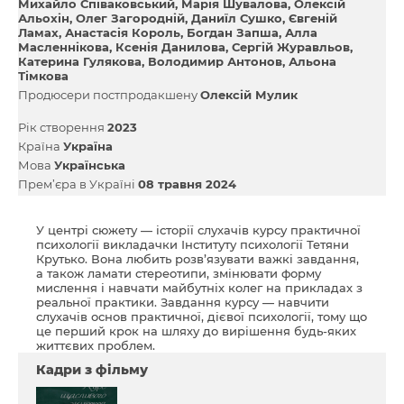
Михайло Співаковський
Марія Шувалова
Олексій
Альохін
Олег Загородній
Даниїл Сушко
Євгеній
Ламах
Анастасія Король
Богдан Запша
Алла
Масленнікова
Ксенія Данилова
Сергій Журавльов
Катерина Гулякова
Володимир Антонов
Альона
Тімкова
Продюсери постпродакшену
Олексій Мулик
Рік створення
2023
Країна
Україна
Мова
Українська
Прем’єра в Україні
08 травня 2024
У центрі сюжету — історії слухачів курсу практичної
психології викладачки Інституту психології Тетяни
Крутько. Вона любить розв’язувати важкі завдання,
а також ламати стереотипи, змінювати форму
мислення і навчати майбутніх колег на прикладах з
реальної практики. Завдання курсу — навчити
слухачів основ практичної, дієвої психології, тому що
це перший крок на шляху до вирішення будь-яких
життєвих проблем.
Кадри з фільму