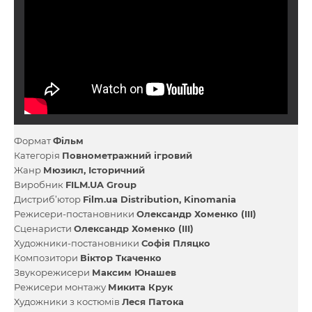
Формат
Фільм
Категорія
Повнометражний ігровий
Жанр
Мюзикл
Історичний
Виробник
FILM.UA Group
Дистриб’ютор
Film.ua Distribution
Kinomania
Режисери-постановники
Олександр Хоменко (III)
Сценаристи
Олександр Хоменко (III)
Художники-постановники
Софія Пляцко
Композитори
Віктор Ткаченко
Звукорежисери
Максим Юнашев
Режисери монтажу
Микита Крук
Художники з костюмів
Леся Патока