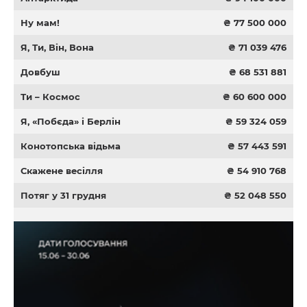
Ну мам!
₴ 77 500 000
Я, Ти, Він, Вона
₴ 71 039 476
Довбуш
₴ 68 531 881
Ти – Космос
₴ 60 600 000
Я, «Побєда» і Берлін
₴ 59 324 059
Конотопська відьма
₴ 57 443 591
Скажене весілля
₴ 54 910 768
Потяг у 31 грудня
₴ 52 048 550