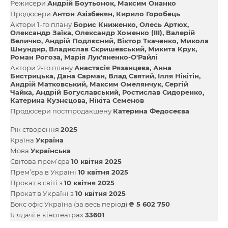
Режисери
Андрій Боутьонок
Максим Онанко
Продюсери
Антон Азізбекян
Кирило Горобець
Актори 1-го плану
Борис Книженко
Олесь Артюх
Олександр Заїка
Олександр Хоменко (III)
Валерій
Величко
Андрій Подлєсний
Віктор Ткаченко
Микола
Шмундир
Владислав Скришевський
Микита Крук
Роман Рогоза
Марія Лук'яненко-О'Райлі
Актори 2-го плану
Анастасія Рязанцева
Анна
Бистрицька
Дана Сарман
Влад Святий
Ілля Нікітін
Андрій Матковський
Максим Омелянчук
Сергій
Чайка
Андрій Богуславський
Ростислав Сидоренко
Катерина Кузнєцова
Нікіта Семенов
Продюсери постпродакшену
Катерина Федосеєва
Рік створення
2025
Країна
Україна
Мова
Українська
Світова прем’єра
10 квітня 2025
Прем’єра в Україні
10 квітня 2025
Прокат в світі з
10 квітня 2025
Прокат в Україні з
10 квітня 2025
Бокс офіс Україна (за весь період)
₴ 5 602 750
Глядачі в кінотеатрах
33601