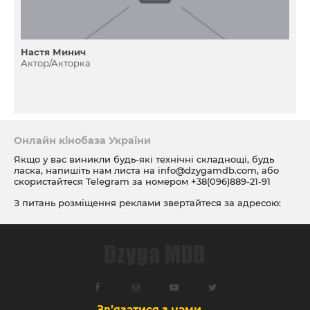
Настя Минич
Актор/Акторка
Онлайн кінобаза України
Якщо у вас виникли будь-які технічні складнощі, будь
ласка, напишіть нам листа на
info@dzygamdb.com
, або
скористайтеся Telegram за номером
+38(096)889-21-91
З питань розміщення реклами звертайтеся за адресою:
ad@dzygamdb.com
. Варіанти розміщення дивіться за
посиланням
Зв’язатися з нами