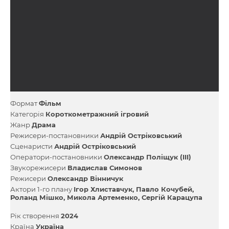
Формат
Фільм
Категорія
Короткометражний ігровий
Жанр
Драма
Режисери-постановники
Андрій Остріковський
Сценаристи
Андрій Остріковський
Оператори-постановники
Олександр Поліщук (III)
Звукорежисери
Владислав Симонов
Режисери
Олександр Вінничук
Актори 1-го плану
Ігор Хлиставчук
Павло Кочубей
Роланд Мішко
Микола Артеменко
Сергій Карацупа
Рік створення
2024
Країна
Україна