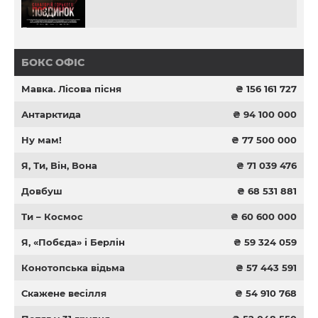
БОКС ОФІС
Мавка. Лісова пісня
₴ 156 161 727
Антарктида
₴ 94 100 000
Ну мам!
₴ 77 500 000
Я, Ти, Він, Вона
₴ 71 039 476
Довбуш
₴ 68 531 881
Ти – Космос
₴ 60 600 000
Я, «Побєда» і Берлін
₴ 59 324 059
Конотопська відьма
₴ 57 443 591
Скажене весілля
₴ 54 910 768