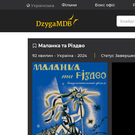
Фільми
Бокс офіс
Українська
Маланка та Різдво
92 хвилин -
Україна
- 2024
Статус
Заверше