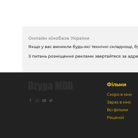
Онлайн кінобаза України
Якщо у вас виникли будь-які технічні складнощі, б
З питань розміщення реклами звертайтеся за адр
Фільми
Скоро в кіно
Зараз в кіно
Всі фільми
Рецензії