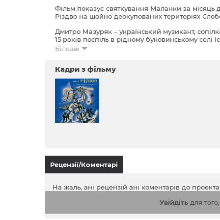
Фільм показує святкування Маланки за місяць 
Різдво на щойно деокупованих територіях Сл
Дмитро Мазуряк – український музикант, сопілка
15 років поспіль в рідному буковинському селі
щороку повертається до рідного краю і влашто
Більше
вторгнення. Під кінець 2022 року українські в
мешканці продовжували перебувати під постій
Кадри з фільму
сходу та повернути на деокуповані території ста
поїхала туди вертепувати.
Рецензії/Коментарі
На жаль, ані рецензій ані коментарів до проект
Увійдіть
для того