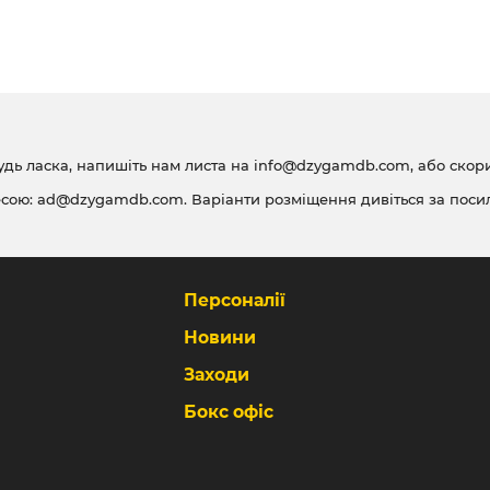
удь ласка, напишіть нам листа на
info@dzygamdb.com
, або ско
есою:
ad@dzygamdb.com
. Варіанти розміщення дивіться за
поси
Персоналії
Новини
Заходи
Бокс офіс