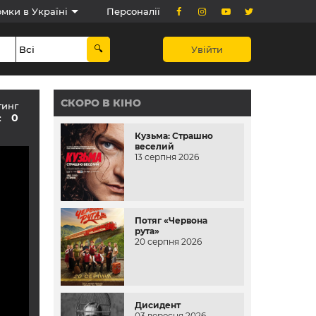
мки в Україні
Персоналії
Увійти
СКОРО В КІНО
тинг
0
:
Кузьма: Страшно
веселий
13 серпня 2026
Потяг «Червона
рута»
20 серпня 2026
Дисидент
03 вересня 2026