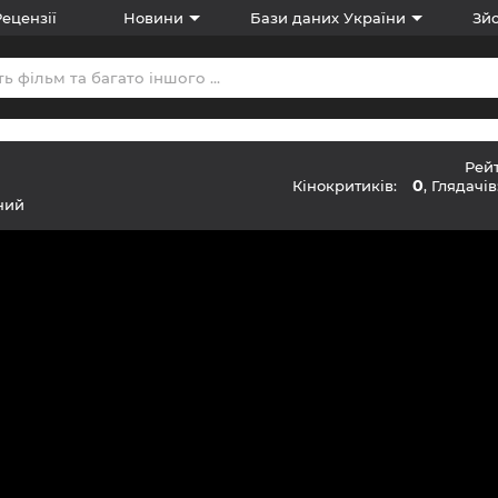
Рецензії
Новини
Бази даних України
Зйо
Рей
0
Кінокритиків:
, Глядачів
ний