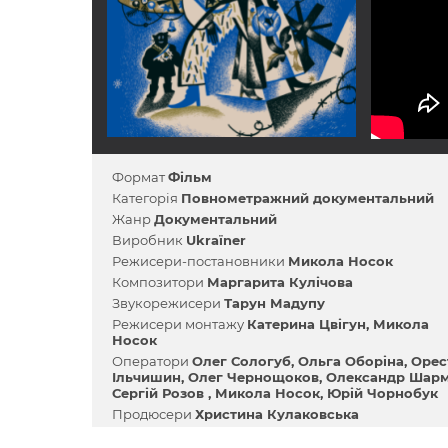
Формат
Фільм
Категорія
Повнометражний документальний
Жанр
Документальний
Виробник
Ukraїner
Режисери-постановники
Микола Носок
Композитори
Маргарита Кулічова
Звукорежисери
Тарун Мадупу
Режисери монтажу
Катерина Цвігун
Микола
Носок
Оператори
Олег Сологуб
Ольга Оборіна
Орес
Ільчишин
Олег Чернощоков
Олександр Шар
Сергій Розов
Микола Носок
Юрій Чорнобук
Продюсери
Христина Кулаковська