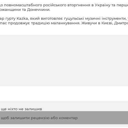
до повномасштабного російського вторгнення в Україну та перш
обожанщини та Донеччини.
р гурту Kazka, який виготовляє гуцульські музичні інструменти,
 Іспас продовжує традицію маланкування. Живучи в Києві, Дмитр
вує там свято Маланки. За місяць розпочинається повномасштаб
ійськові звільнили значну частину Слобожанщини й Донеччини. П
ними обстрілами, що посилювались взимку. Щоб підтримати жит
родавні українські традиції, молодь з усієї України об'єдналась 
а ще ніхто не залишив
, щоб залишити рецензію або коментар