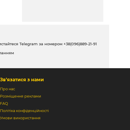
ристайтеся Telegram за номером
+38(096)889-21-91
ланням
Зв’язатися з нами
Про нас
Розміщення реклами
FAQ
Політіка конфіденційності
Умови використання