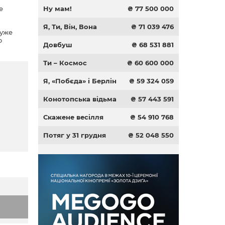
е
Ну мам!
₴ 77 500 000
Я, Ти, Він, Вона
₴ 71 039 476
 уже
о
Довбуш
₴ 68 531 881
не
роте
Ти – Космос
₴ 60 600 000
елів
та
Я, «Побєда» і Берлін
₴ 59 324 059
Конотопська відьма
₴ 57 443 591
Скажене весілля
₴ 54 910 768
Потяг у 31 грудня
₴ 52 048 550