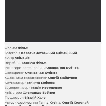
Формат
Фільм
Категорія
Короткометражний анімаційний
Жанр
Анімація
Виробник
Маркус Фільм
Режисери-постановники
Олександр Бубнов
Сценаристи
Олександр Бубнов
Художники-постановники
Сергій Майдуков
Композитори
Микита Моісеєв
Звукорежисери
Марія Нестеренко
Аніматори
Олександр Бубнов
Продюсери
Віталій Хало
Актори озвучування
Ганна Кузіна
Сергій Солопай