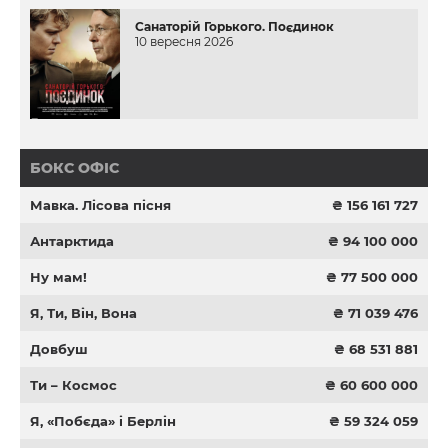
Санаторій Горького. Поєдинок
10 вересня 2026
БОКС ОФІС
Мавка. Лісова пісня
₴ 156 161 727
Антарктида
₴ 94 100 000
Ну мам!
₴ 77 500 000
Я, Ти, Він, Вона
₴ 71 039 476
Довбуш
₴ 68 531 881
Ти – Космос
₴ 60 600 000
Я, «Побєда» і Берлін
₴ 59 324 059