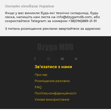
Онлайн кінобаза України
Якщо у вас виникли будь-які технічні складнощі, будь
ласка, напишіть нам листа на
info@dzygamdb.com
, або
скористайтеся Telegram за номером
+38(096)889-21-91
З питань розміщення реклами звертайтеся за адресою:
ad@dzygamdb.com
. Варіанти розміщення дивіться за
посиланням
Зв’язатися з нами
Про нас
Розміщення реклами
FAQ
Політіка конфіденційності
Умови використання