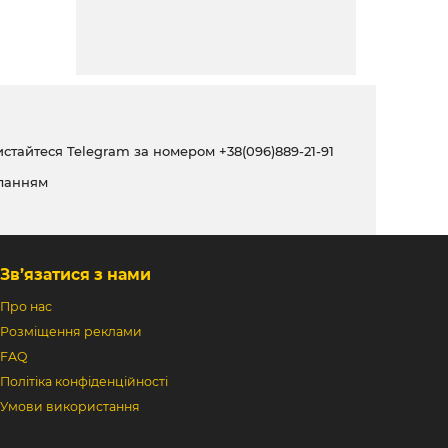
ристайтеся Telegram за номером
+38(096)889-21-91
ланням
Зв’язатися з нами
Про нас
Розміщення реклами
FAQ
Політіка конфіденційності
Умови використання