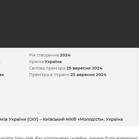
Рік створення
2024
й
Країна
Україна
Світова прем’єра
25 вересня 2024
ак
Прем’єра в Україні
25 вересня 2024
иків України (СКУ) – Київський МКФ «Молодість», Україна
 касети Sony Hi8, без додаткових склейок. Касета була всередині