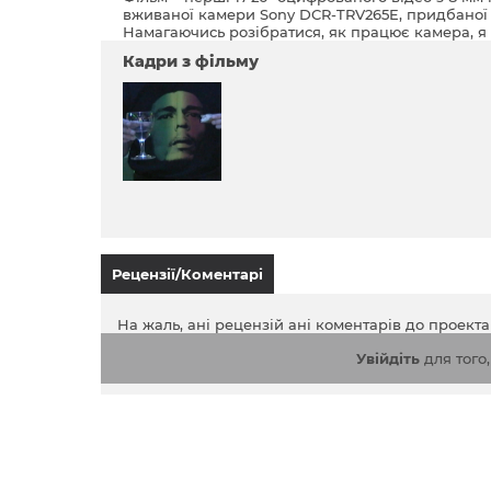
вживаної камери Sony DCR-TRV265E, придбаної н
Намагаючись розібратися, як працює камера, я 
Кадри з фільму
Рецензії/Коментарі
На жаль, ані рецензій ані коментарів до проект
Увійдіть
для того