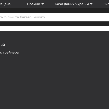
Рецензії
Новини
Бази даних України
Зйо
ний
є трейлера