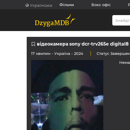
Фільми
Бокс офіс
Українська
відеокамера sony dcr-trv265e digital8
17 хвилин -
Україна
- 2024
Статус
Заверше
Нема