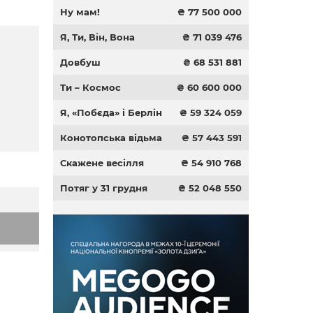
Ну мам!
₴ 77 500 000
Я, Ти, Він, Вона
₴ 71 039 476
Довбуш
₴ 68 531 881
Ти – Космос
₴ 60 600 000
Я, «Побєда» і Берлін
₴ 59 324 059
Конотопська відьма
₴ 57 443 591
Скажене весілля
₴ 54 910 768
Потяг у 31 грудня
₴ 52 048 550