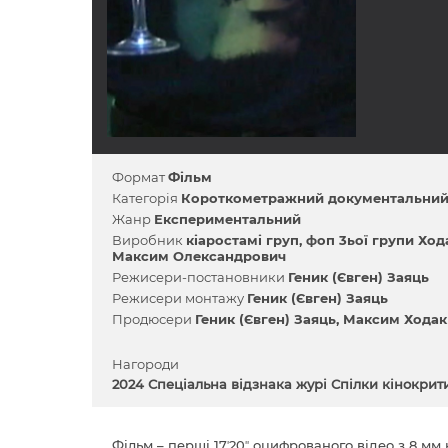
Формат
Фільм
Категорія
Короткометражний документальни
Жанр
Експериментальний
Виробник
кіаростамі груп
фоп 3ьої групи Ход
Максим Олександрович
Режисери-постановники
Геник (Євген) Заяць
Режисери монтажу
Геник (Євген) Заяць
Продюсери
Геник (Євген) Заяць
Максим Ходак
Нагороди
2024 Спеціальна відзнака журі Спілки кінокрит
Фільм – перші 17ʼ20ʼʼ оцифрованого відео з 8 мм