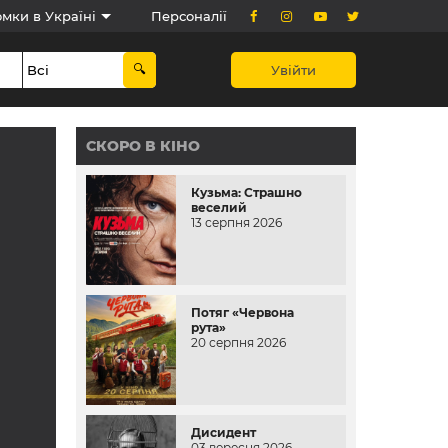
мки в Україні
Персоналії
Увійти
СКОРО В КІНО
Кузьма: Страшно
веселий
13 серпня 2026
Потяг «Червона
рута»
20 серпня 2026
Дисидент
03 вересня 2026