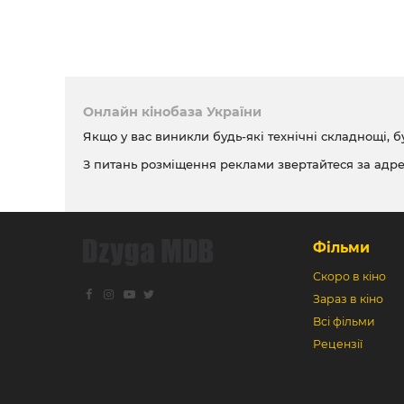
Онлайн кінобаза України
Якщо у вас виникли будь-які технічні складнощі, б
З питань розміщення реклами звертайтеся за адр
Фільми
Скоро в кіно
Зараз в кіно
Всі фільми
Рецензії