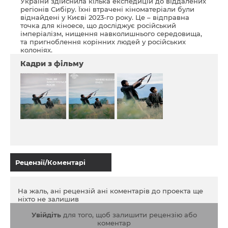
України здійснила кілька експедицій до віддалених
регіонів Сибіру. Їхні втрачені кіноматеріали були
віднайдені у Києві 2023-го року. Це – відправна
точка для кіноесе, що досліджує російський
імперіалізм, нищення навколишнього середовища,
та пригноблення корінних людей у російських
колоніях.
Кадри з фільму
Рецензії/Коментарі
На жаль, ані рецензій ані коментарів до проекта ще
ніхто не залишив
Увійдіть
для того, щоб залишити рецензію або
коментар