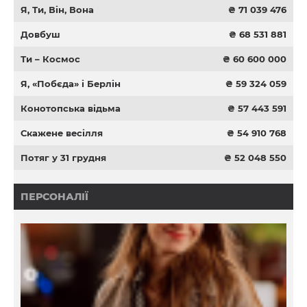
Я, Ти, Він, Вона
₴ 71 039 476
Довбуш
₴ 68 531 881
Ти – Космос
₴ 60 600 000
Я, «Побєда» і Берлін
₴ 59 324 059
Конотопська відьма
₴ 57 443 591
Скажене весілля
₴ 54 910 768
Потяг у 31 грудня
₴ 52 048 550
ПЕРСОНАЛІЇ