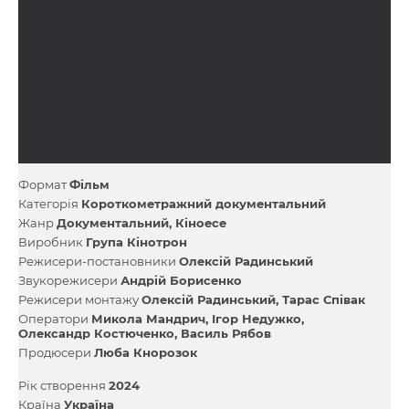
Формат
Фільм
Категорія
Короткометражний документальний
Жанр
Документальний
Кіноесе
Виробник
Група Кінотрон
Режисери-постановники
Олексій Радинський
Звукорежисери
Андрій Борисенко
Режисери монтажу
Олексій Радинський
Тарас Співак
Оператори
Микола Мандрич
Ігор Недужко
Олександр Костюченко
Василь Рябов
Продюсери
Люба Кнорозок
Рік створення
2024
Країна
Україна