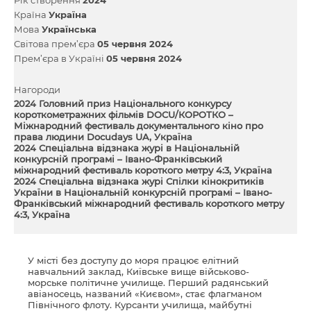
Країна
Україна
Мова
Українська
Світова прем’єра
05 червня 2024
Прем’єра в Україні
05 червня 2024
Нагороди
2024 Головний приз Національного конкурсу
короткометражних фільмів DOCU/КОРОТКО –
Міжнародний фестиваль документального кіно про
права людини Docudays UA, Україна
2024 Спеціальна відзнака журі в Національній
конкурсній програмі – Івано-Франківський
міжнародний фестиваль короткого метру 4:3, Україна
2024 Спеціальна відзнака журі Спілки кінокритиків
України в Національній конкурсній програмі – Івано-
Франківський міжнародний фестиваль короткого метру
4:3, Україна
У місті без доступу до моря працює елітний
навчальний заклад, Київське вище військово-
морське політичне училище. Перший радянський
авіаносець, названий «Києвом», стає флагманом
Північного флоту. Курсанти училища, майбутні