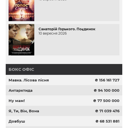
Санаторій Горького. Поєдинок
10 вересня 2026
БОКС ОФІС
Мавка. Лісова пісня
₴ 156 161 727
Антарктида
₴ 94 100 000
Ну мам!
₴ 77 500 000
Я, Ти, Він, Вона
₴ 71 039 476
Довбуш
₴ 68 531 881