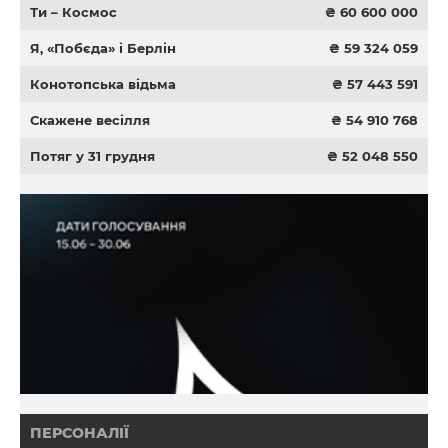
Ти – Космос
₴ 60 600 000
Я, «Побєда» і Берлін
₴ 59 324 059
Конотопська відьма
₴ 57 443 591
Скажене весілля
₴ 54 910 768
Потяг у 31 грудня
₴ 52 048 550
ПЕРСОНАЛІЇ