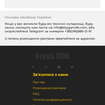
Онлайн кінобаза України
Якщо у вас виникли будь-які технічні складнощі, будь
ласка, напишіть нам листа на
info@dzygamdb.com
, або
скористайтеся Telegram за номером
+38(096)889-21-91
З питань розміщення реклами звертайтеся за адресою:
ad@dzygamdb.com
. Варіанти розміщення дивіться за
посиланням
Зв’язатися з нами
Про нас
Розміщення реклами
FAQ
Політіка конфіденційності