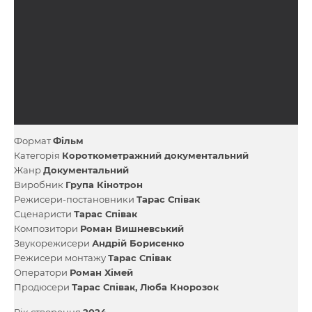
Формат
Фільм
Категорія
Короткометражний документальний
Жанр
Документальний
Виробник
Група Кінотрон
Режисери-постановники
Тарас Співак
Сценаристи
Тарас Співак
Композитори
Роман Вишневський
Звукорежисери
Андрій Борисенко
Режисери монтажу
Тарас Співак
Оператори
Роман Хімей
Продюсери
Тарас Співак
Люба Кнорозок
Рік створення
2024