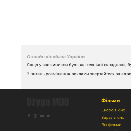
Онлайн кінобаза України
Якщо у вас виникли будь-які технічні складнощі, б
З питань розміщення реклами звертайтеся за адр
Фільми
Скоро в кіно
Зараз в кіно
Всі фільми