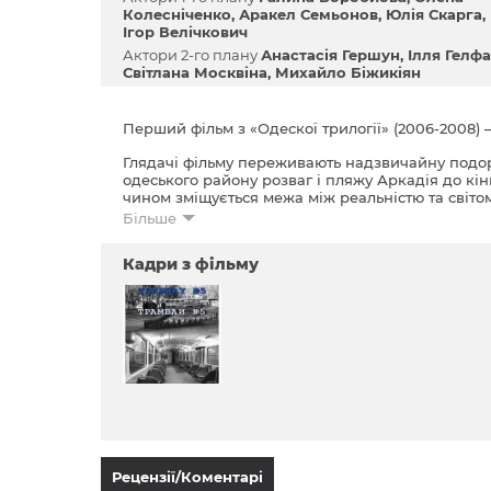
Колесніченко
Аракел Семьонов
Юлія Скарга
Ігор Велічкович
Актори 2-го плану
Анастасія Гершун
Ілля Гелфа
Світлана Москвіна
Михайло Біжикіян
Перший фільм з «Одескої трилогії» (2006-2008) –
Глядачі фільму переживають надзвичайну подор
одеського району розваг і пляжу Аркадія до кін
чином зміщується межа між реальністю та світом 
Більше
Кадри з фільму
Рецензії/Коментарі