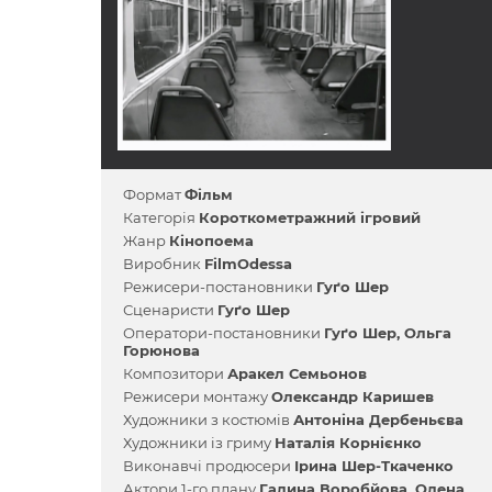
Формат
Фільм
Категорія
Короткометражний ігровий
Жанр
Кінопоема
Виробник
FilmOdessa
Режисери-постановники
Гуґо Шер
Сценаристи
Гуґо Шер
Оператори-постановники
Гуґо Шер
Ольга
Горюнова
Композитори
Аракел Семьонов
Режисери монтажу
Олександр Каришев
Художники з костюмів
Антоніна Дербеньєва
Художники із гриму
Наталія Корнієнко
Виконавчі продюсери
Ірина Шер-Ткаченко
Актори 1-го плану
Галина Воробйова
Олена