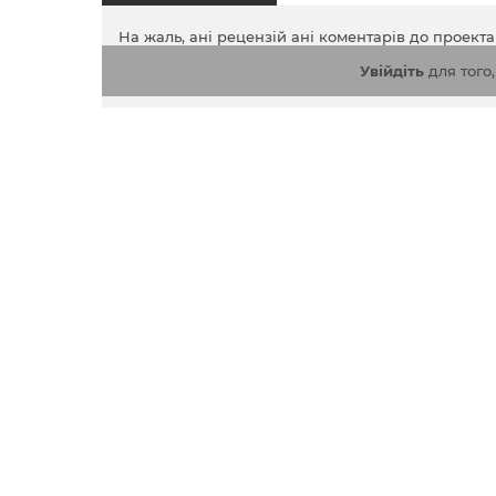
На жаль, ані рецензій ані коментарів до проект
Увійдіть
для того