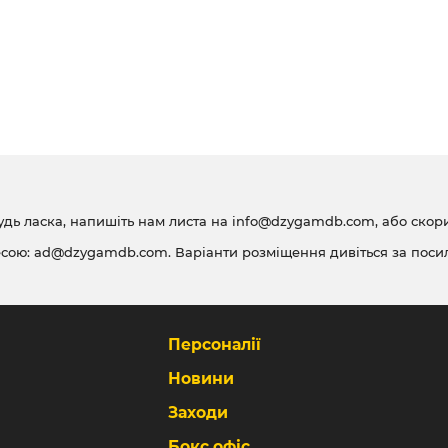
удь ласка, напишіть нам листа на
info@dzygamdb.com
, або ско
есою:
ad@dzygamdb.com
. Варіанти розміщення дивіться за
поси
Персоналії
Новини
Заходи
Бокс офіс