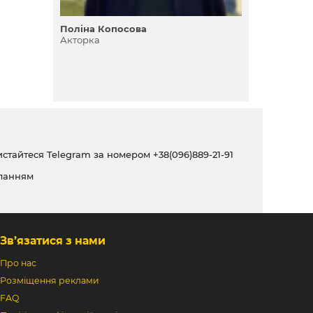
Поліна Копосова
Акторка
ристайтеся Telegram за номером
+38(096)889-21-91
ланням
Зв’язатися з нами
Про нас
Розміщення реклами
FAQ