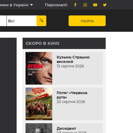
мки в Україні
Персоналії
Увійти
СКОРО В КІНО
Кузьма: Страшно
веселий
13 серпня 2026
Потяг «Червона
рута»
20 серпня 2026
Дисидент
03 вересня 2026