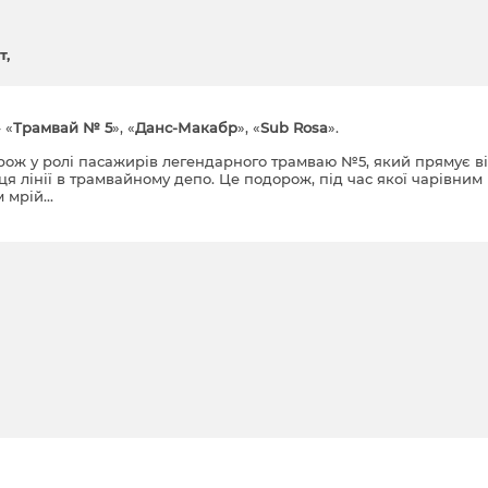
т
 «
Трамвай № 5
», «
Данс-Макабр
», «
Sub Rosa
».
ож у ролі пасажирів легендарного трамваю №5, який прямує в
ця лінії в трамвайному депо. Це подорож, під час якої чарівним
мрій...