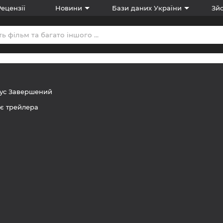
Рецензії
Новини
Бази даних України
Зйо
тус
Завершений
є трейлера