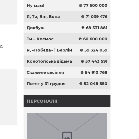
Ну мам!
₴ 77 500 000
Я, Ти, Він, Вона
₴ 71 039 476
Довбуш
₴ 68 531 881
Ти – Космос
₴ 60 600 000
ід
Я, «Побєда» і Берлін
₴ 59 324 059
Конотопська відьма
₴ 57 443 591
Скажене весілля
₴ 54 910 768
Потяг у 31 грудня
₴ 52 048 550
ПЕРСОНАЛІЇ