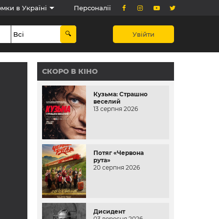
мки в Україні
Персоналії
Увійти
СКОРО В КІНО
Кузьма: Страшно
веселий
13 серпня 2026
Потяг «Червона
рута»
20 серпня 2026
Дисидент
03 вересня 2026