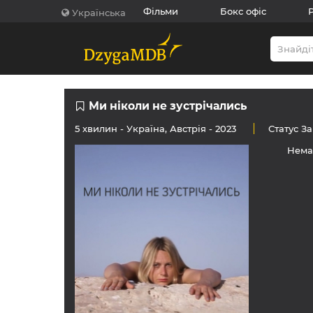
Фільми
Бокс офіс
Українська
Ми ніколи не зустрічались
5 хвилин -
Україна
,
Австрія
- 2023
Статус
З
Нема