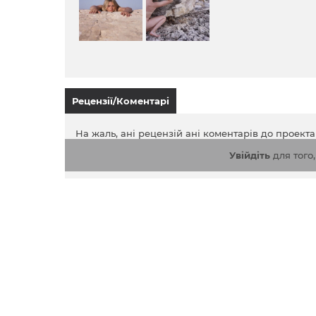
Рецензії/Коментарі
На жаль, ані рецензій ані коментарів до проект
Увійдіть
для того