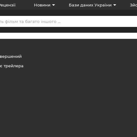
Рецензії
Новини
Бази даних України
Зйо
авершений
є трейлера