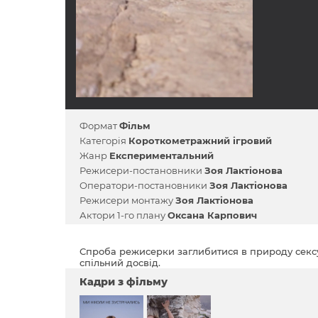
Формат
Фільм
Категорія
Короткометражний ігровий
Жанр
Експериментальний
Режисери-постановники
Зоя Лактіонова
Оператори-постановники
Зоя Лактіонова
Режисери монтажу
Зоя Лактіонова
Актори 1-го плану
Оксана Карпович
Спроба режисерки заглибитися в природу сексуа
спільний досвід.
Кадри з фільму