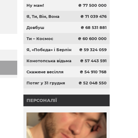
Ну мам!
₴ 77 500 000
Я, Ти, Він, Вона
₴ 71 039 476
Довбуш
₴ 68 531 881
Ти – Космос
₴ 60 600 000
Я, «Побєда» і Берлін
₴ 59 324 059
Конотопська відьма
₴ 57 443 591
Скажене весілля
₴ 54 910 768
Потяг у 31 грудня
₴ 52 048 550
ПЕРСОНАЛІЇ