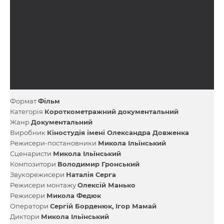
Формат
Фільм
Категорія
Короткометражний документальний
Жанр
Документальний
Виробник
Кіностудія імені Олександра Довженка
Режисери-постановники
Микола Ільїнський
Сценаристи
Микола Ільїнський
Композитори
Володимир Гронський
Звукорежисери
Наталія Серга
Режисери монтажу
Олексій Манько
Режисери
Микола Федюк
Оператори
Сергій Борденюк
Ігор Мамай
Диктори
Микола Ільїнський