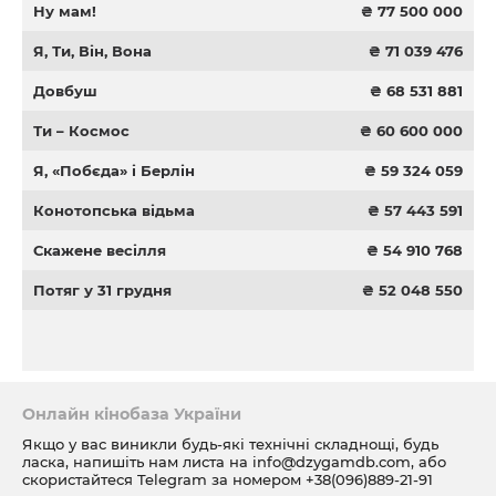
Ну мам!
₴ 77 500 000
Я, Ти, Він, Вона
₴ 71 039 476
Довбуш
₴ 68 531 881
Ти – Космос
₴ 60 600 000
Я, «Побєда» і Берлін
₴ 59 324 059
Конотопська відьма
₴ 57 443 591
Скажене весілля
₴ 54 910 768
Потяг у 31 грудня
₴ 52 048 550
Онлайн кінобаза України
Якщо у вас виникли будь-які технічні складнощі, будь
ласка, напишіть нам листа на
info@dzygamdb.com
, або
скористайтеся Telegram за номером
+38(096)889-21-91