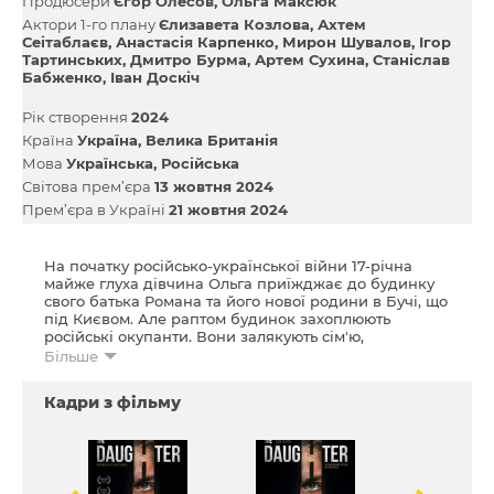
Продюсери
Єгор Олесов
Ольга Максюк
Актори 1-го плану
Єлизавета Козлова
Ахтем
Сеітаблаєв
Анастасія Карпенко
Мирон Шувалов
Ігор
Тартинських
Дмитро Бурма
Артем Сухина
Станіслав
Бабженко
Іван Доскіч
Рік створення
2024
Країна
Україна
Велика Британія
Мова
Українська
Російська
Світова прем’єра
13 жовтня 2024
Прем’єра в Україні
21 жовтня 2024
На початку російсько-української війни 17-річна
майже глуха дівчина Ольга приїжджає до будинку
свого батька Романа та його нової родини в Бучі, що
під Києвом. Але раптом будинок захоплюють
російські окупанти. Вони залякують сім'ю,
погрожуючи їм смертю і зґвалтуванням, знущаються
Більше
з Ольги та піддають її батька процедурі «фільтрації».
Кадри з фільму
Загострюється конфлікт між Ольгою та її мачухою
Мариною, яку дівчина вважає відповідальною за
розлучення батьків. І раптом Ольга зрозуміла, що
вона названа дочка... Проте батьківська любов
Романа сильніша за зброю окупантів. Батько Ольги
жертвує собою, щоб допомогти іншим сім'ям