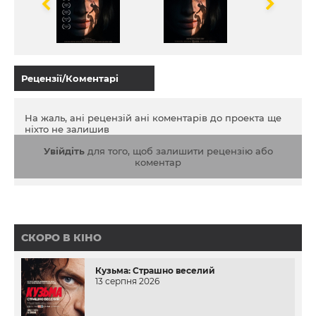
врятуватися. Опинившись між життям і смертю,
дівчині доводиться забути про образи та з останніх
сил врятувати сім'ю.
Рецензії/Коментарі
На жаль, ані рецензій ані коментарів до проекта ще
ніхто не залишив
Увійдіть
для того, щоб залишити рецензію або
коментар
СКОРО В КІНО
Кузьма: Страшно веселий
13 серпня 2026