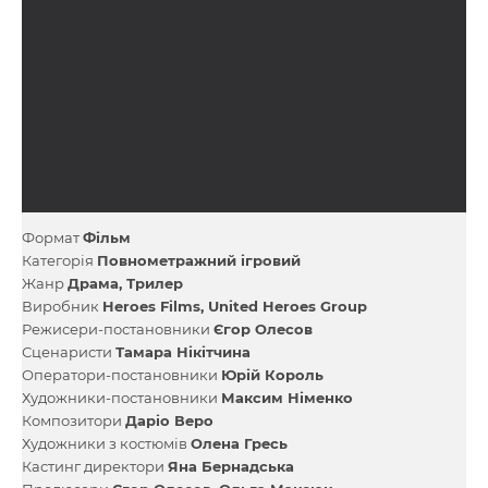
Формат
Фільм
Категорія
Повнометражний ігровий
Жанр
Драма
Трилер
Виробник
Heroes Films
United Heroes Group
Режисери-постановники
Єгор Олесов
Сценаристи
Тамара Нікітчина
Оператори-постановники
Юрій Король
Художники-постановники
Максим Німенко
Композитори
Даріо Веро
Художники з костюмів
Олена Гресь
Кастинг директори
Яна Бернадська