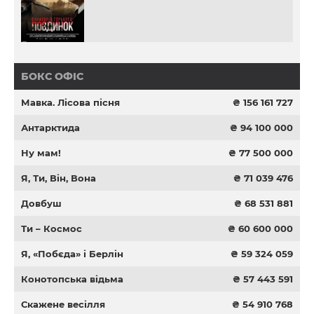
БОКС ОФІС
Мавка. Лісова пісня
₴ 156 161 727
Антарктида
₴ 94 100 000
Ну мам!
₴ 77 500 000
Я, Ти, Він, Вона
₴ 71 039 476
Довбуш
₴ 68 531 881
Ти – Космос
₴ 60 600 000
Я, «Побєда» і Берлін
₴ 59 324 059
Конотопська відьма
₴ 57 443 591
Скажене весілля
₴ 54 910 768