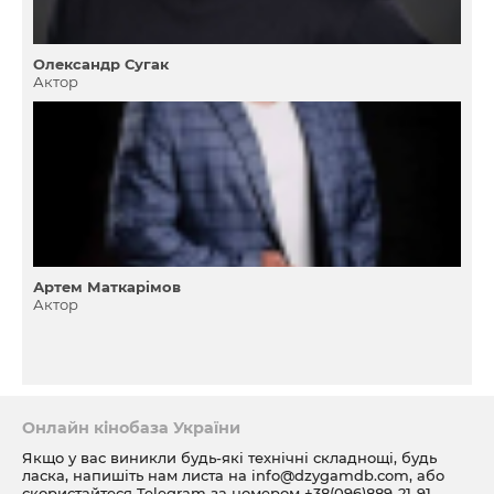
Олександр Сугак
Актор
Артем Маткарімов
Актор
Онлайн кінобаза України
Якщо у вас виникли будь-які технічні складнощі, будь
ласка, напишіть нам листа на
info@dzygamdb.com
, або
скористайтеся Telegram за номером
+38(096)889-21-91