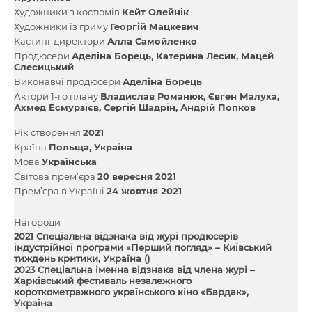
Художники з костюмів
Кейт Олейнік
Художники із гриму
Георгій Мацкевич
Кастинг директори
Алла Самойленко
Продюсери
Аделіна Борець
Катерина Лесик
Мацей
Слесицький
Виконавчі продюсери
Аделіна Борець
Актори 1-го плану
Владислав Романюк
Євген Малуха
Ахмед Есмурзієв
Сергій Шадрін
Андрій Попков
Рік створення
2021
Країна
Польща
Україна
Мова
Українська
Світова прем’єра
20 вересня 2021
Прем’єра в Україні
24 жовтня 2021
Нагороди
2021 Спеціальна відзнака від журі продюсерів
індустрійної програми «Перший погляд» – Київський
тиждень критики, Україна ()
2023 Спеціальна іменна відзнака від члена журі –
Харківський фестиваль незалежного
короткометражного українського кіно «Бардак»,
Україна