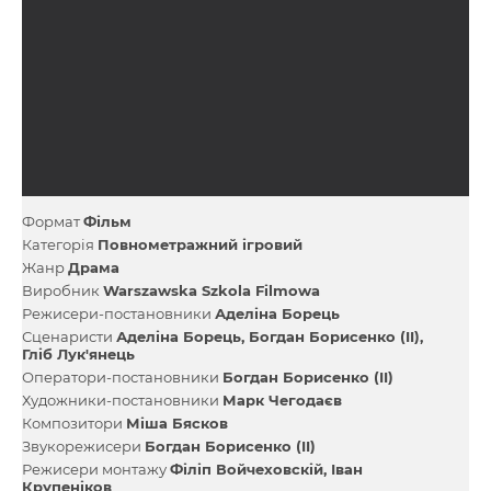
Формат
Фільм
Категорія
Повнометражний ігровий
Жанр
Драма
Виробник
Warszawska Szkola Filmowa
Режисери-постановники
Аделіна Борець
Сценаристи
Аделіна Борець
Богдан Борисенко (II)
Гліб Лук'янець
Оператори-постановники
Богдан Борисенко (II)
Художники-постановники
Марк Чегодаєв
Композитори
Міша Бясков
Звукорежисери
Богдан Борисенко (II)
Режисери монтажу
Філіп Войчеховскій
Іван
Крупеніков