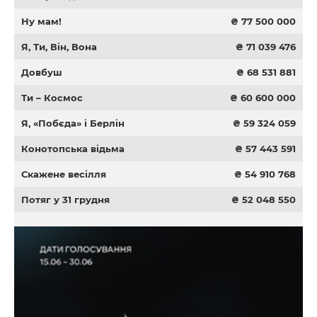
Ну мам!
₴ 77 500 000
Я, Ти, Він, Вона
₴ 71 039 476
Довбуш
₴ 68 531 881
Ти – Космос
₴ 60 600 000
Я, «Побєда» і Берлін
₴ 59 324 059
Конотопська відьма
₴ 57 443 591
Скажене весілля
₴ 54 910 768
Потяг у 31 грудня
₴ 52 048 550