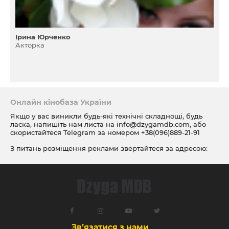
Ірина Юрченко
Акторка
Онлайн кінобаза України
Якщо у вас виникли будь-які технічні складнощі, будь
ласка, напишіть нам листа на
info@dzygamdb.com
, або
скористайтеся Telegram за номером
+38(096)889-21-91
З питань розміщення реклами звертайтеся за адресою:
ad@dzygamdb.com
. Варіанти розміщення дивіться за
посиланням
Зв’язатися з нами