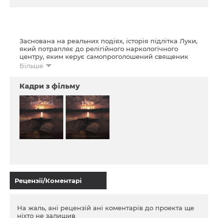
Заснована на реальних подіях, історія підлітка Луки,
який потрапляє до релігійного наркологічного
центру, яким керує самопроголошений священик
Антоніо. Деспотичний режим, моральні та фізичні
Більше
тортури змушують його усвідомити, що єдиний
спосіб вижити – це втектиЗаснована на реальних
Кадри з фільму
подіях, історія підлітка Луки, який потрапляє до
релігійного наркологічного центру, яким керує
самопроголошений священик Антоніо. Деспотичний
режим, моральні та фізичні тортури змушують його
усвідомити, що єдиний спосіб вижити – це втекти.
Рецензії/Коментарі
На жаль, ані рецензій ані коментарів до проекта ще
ніхто не залишив