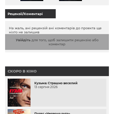
країни, Антон починає боротьбу проти вигаданих і
нав’язаних пріоритетів за правду і свободу слова.
Рецензії/Коментарі
На жаль, ані рецензій ані коментарів до проекта ще
ніхто не залишив
Увійдіть
для того, щоб залишити рецензію або
коментар
СКОРО В КІНО
Кузьма: Страшно веселий
13 серпня 2026
Потяг «Червона рута»