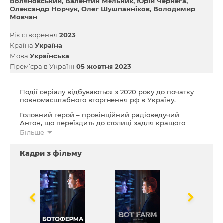
Воляновський
Валентин Мельник
Юрій Чернега
Олександр Норчук
Олег Шушпанніков
Володимир
Мовчан
Рік створення
2023
Країна
Україна
Мова
Українська
Прем’єра в Україні
05 жовтня 2023
Події серіалу відбуваються з 2020 року до початку
повномасштабного вторгнення рф в Україну.
Головний герой – провінційний радіоведучий
Антон, що переїздить до столиці задля кращого
життя. В пошуках простої, але прибуткової роботи,
Більше
хлопець натрапляє на привабливу пропозицію від
ботоферми. Почавши свій шлях від звичайної
Кадри з фільму
рядової «мавпочки», Антон швидко просувається по
кар’єрних сходинках і стає керівником супербота,
що створює провокативний контент і запускає його
в маси. Успіх затьмарює хлопцю голову, тож він не
помічає, як стає інструментом інформаційної війни
та знаряддям спецслужб противника, аж поки
загроза не торкається його самого та його близьких.
Усвідомивши, що все, що він створив своїми руками,
є частиною великої системи руйнування власної