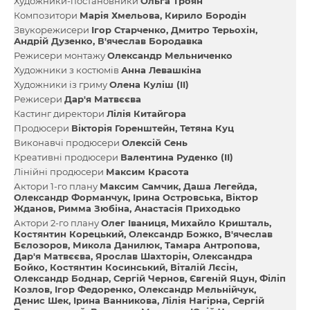
Художники-постановники
Ольга Троян
Композитори
Марія Хмельова
Кирило Бородін
Звукорежисери
Ігор Старченко
Дмитро Терьохін
Андрій Дузенко
В'ячеслав Бородавка
Режисери монтажу
Олександр Мельниченко
Художники з костюмів
Анна Левашкіна
Художники із гриму
Олена Куліш (II)
Режисери
Дар'я Матвєєва
Кастинг директори
Лілія Китайгора
Продюсери
Вікторія Горенштейн
Тетяна Куц
Виконавчі продюсери
Олексій Сень
Креативні продюсери
Валентина Руденко (II)
Лінійні продюсери
Максим Красота
Актори 1-го плану
Максим Самчик
Даша Легейда
Олександр Форманчук
Ірина Островська
Віктор
Жданов
Римма Зюбіна
Анастасія Приходько
Актори 2-го плану
Олег Іваниця
Михайло Кришталь
Костянтин Корецький
Олександр Божко
В'ячеслав
Бєлозоров
Микола Данилюк
Тамара Антропова
Дар'я Матвєєва
Ярослав Шахторін
Олександра
Бойко
Костянтин Косинський
Віталій Лєсін
Олександр Боднар
Сергій Чернов
Євгеній Яцун
Філіп
Козлов
Ігор Федоренко
Олександр Мельнійчук
Денис Шек
Ірина Ванникова
Лілія Нагірна
Сергій