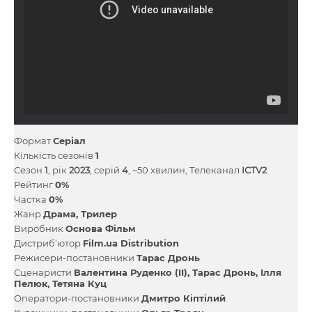
Формат
Серіал
Кількість сезонів
1
Сезон
1
, рік
2023
, серій
4
, ~50 хвилин, Телеканал
ICTV2
Рейтинг
0%
Частка
0%
Жанр
Драма
Трилер
Виробник
Основа Фільм
Дистриб’ютор
Film.ua Distribution
Режисери-постановники
Тарас Дронь
Сценаристи
Валентина Руденко (II)
Тарас Дронь
Ілля
Пелюк
Тетяна Куц
Оператори-постановники
Дмитро Кіптілий