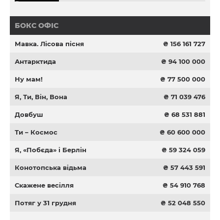
БОКС ОФІС
Мавка. Лісова пісня
₴ 156 161 727
Антарктида
₴ 94 100 000
Ну мам!
₴ 77 500 000
Я, Ти, Він, Вона
₴ 71 039 476
Довбуш
₴ 68 531 881
Ти – Космос
₴ 60 600 000
Я, «Побєда» і Берлін
₴ 59 324 059
Конотопська відьма
₴ 57 443 591
Скажене весілля
₴ 54 910 768
Потяг у 31 грудня
₴ 52 048 550