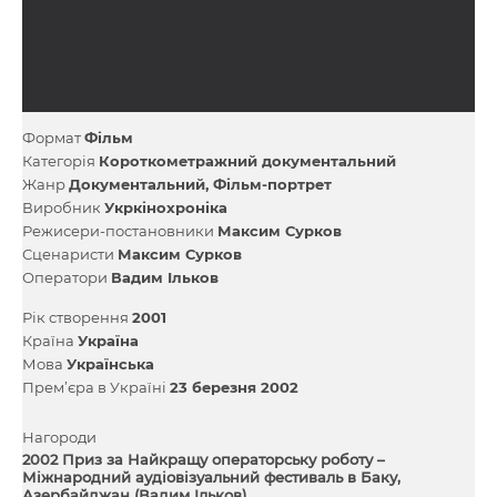
Формат
Фільм
Категорія
Короткометражний документальний
Жанр
Документальний
Фільм-портрет
Виробник
Укркінохроніка
Режисери-постановники
Максим Сурков
Сценаристи
Максим Сурков
Оператори
Вадим Ільков
Рік створення
2001
Країна
Україна
Мова
Українська
Прем’єра в Україні
23 березня 2002
Нагороди
2002 Приз за Найкращу операторську роботу –
Міжнародний аудіовізуальний фестиваль в Баку,
Азербайджан (Вадим Ільков)