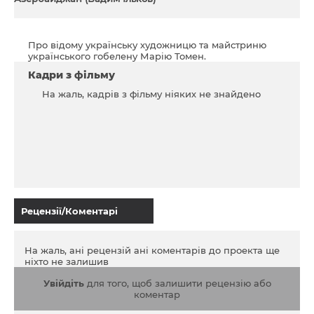
Про відому українську художницю та майстриню
українського гобе­лену Марію Томен.
Кадри з фільму
На жаль, кадрів з фільму ніяких не знайдено
Рецензії/Коментарі
На жаль, ані рецензій ані коментарів до проекта ще
ніхто не залишив
Увійдіть
для того, щоб залишити рецензію або
коментар