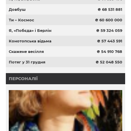
Довбуш
₴ 68 531 881
Ти – Космос
₴ 60 600 000
Я, «Побєда» і Берлін
₴ 59 324 059
Конотопська відьма
₴ 57 443 591
Скажене весілля
₴ 54 910 768
Потяг у 31 грудня
₴ 52 048 550
ПЕРСОНАЛІЇ