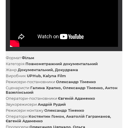
Формат
Фільм
Категорія
Повнометражний документальний
Жанр
Документальний
Докудрама
Виробник
UPHub
Kalyna Film
Режисери-постановники
Олександр Тіменко
Сценаристи
Галина Храпко
Олександр Тіменко
Антон
Базелінський
Оператори-постановники
Євгеній Адаменко
Звукорежисери
Андрій Рудий
Режисери монтажу
Олександр Тіменко
Оператори
Костянтин Гомон
Анатолій Гаграманов
Євгеній Адаменко
Продюсери
Олександр Цяпкало
Ольга