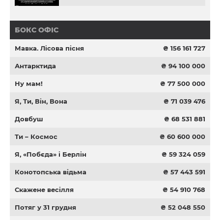
БОКС ОФІС
Мавка. Лісова пісня
₴ 156 161 727
Антарктида
₴ 94 100 000
Ну мам!
₴ 77 500 000
Я, Ти, Він, Вона
₴ 71 039 476
Довбуш
₴ 68 531 881
Ти – Космос
₴ 60 600 000
Я, «Побєда» і Берлін
₴ 59 324 059
Конотопська відьма
₴ 57 443 591
Скажене весілля
₴ 54 910 768
Потяг у 31 грудня
₴ 52 048 550