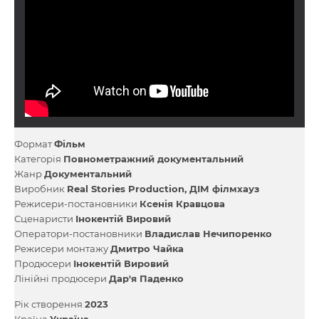
Формат
Фільм
Категорія
Повнометражний документальний
Жанр
Документальний
Виробник
Real Stories Production
ДІМ філмхауз
Режисери-постановники
Ксенія Кравцова
Сценаристи
Інокентій Вировий
Оператори-постановники
Владислав Нечипоренко
Режисери монтажу
Дмитро Чайка
Продюсери
Інокентій Вировий
Лінійні продюсери
Дар'я Паденко
Рік створення
2023
Країна
Україна