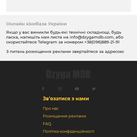
Онлайн кінобаза України
Якщо у вас виникли будь-які технічні складнощі, будь
ласка, напишіть нам листа на
info@dzygamdb.com
, або
скористайтеся Telegram за номером
+38(096)889-21-91
З питань розміщення реклами звертайтеся за адресою:
ad@dzygamdb.com
. Варіанти розміщення дивіться за
посиланням
Зв’язатися з нами
Про нас
Розміщення реклами
FAQ
Політіка конфіденційності