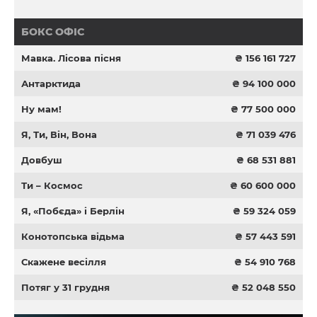
БОКС ОФІС
Мавка. Лісова пісня
₴ 156 161 727
Антарктида
₴ 94 100 000
Ну мам!
₴ 77 500 000
Я, Ти, Він, Вона
₴ 71 039 476
Довбуш
₴ 68 531 881
Ти – Космос
₴ 60 600 000
Я, «Побєда» і Берлін
₴ 59 324 059
Конотопська відьма
₴ 57 443 591
Скажене весілля
₴ 54 910 768
Потяг у 31 грудня
₴ 52 048 550